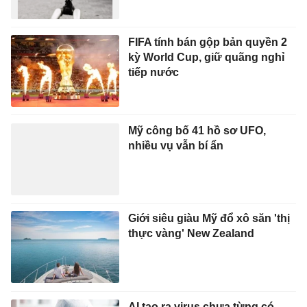
FIFA tính bán gộp bản quyền 2
kỳ World Cup, giữ quãng nghỉ
tiếp nước
Mỹ công bố 41 hồ sơ UFO,
nhiều vụ vẫn bí ẩn
Giới siêu giàu Mỹ đổ xô săn 'thị
thực vàng' New Zealand
AI tạo ra virus chưa từng có