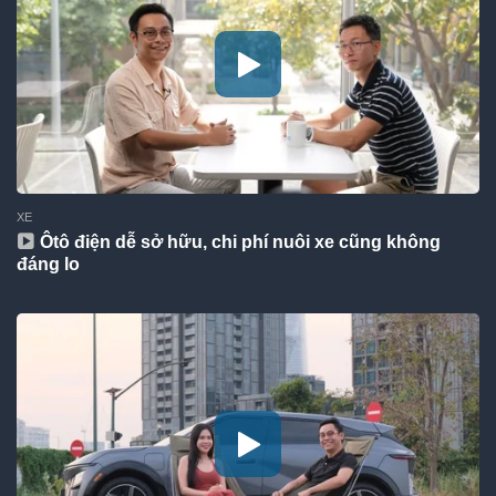
XE
Ôtô điện dễ sở hữu, chi phí nuôi xe cũng không
đáng lo