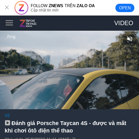
FOLLOW
ZNEWS
TRÊN
ZALO OA
OPEN
Cập nhật tin mới
VIDEO
XE
Đánh giá Porsche Taycan 4S - được và mất
khi chơi ôtô điện thể thao