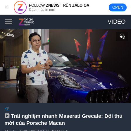
FOLLOW
ZNEWS
TRÊN
ZALO OA
OPEN
Cập nhật tin mới
VIDEO
XE
Trải nghiệm nhanh Maserati Grecale: Đối thủ
mới của Porsche Macan