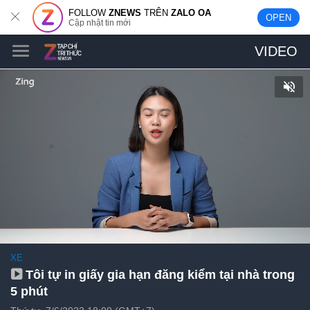
FOLLOW
ZNEWS
TRÊN
ZALO OA
OPEN
Cập nhật tin mới
VIDEO
XE
Tôi tự in giấy gia hạn đăng kiểm tại nhà trong
5 phút