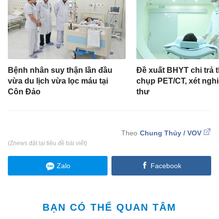
Bệnh nhân suy thận lần đầu
Đề xuất BHYT chi trả 
vừa du lịch vừa lọc máu tại
chụp PET/CT, xét ngh
Côn Đảo
thư
Chung Thủy / VOV
(Znews đặt lại tiêu đề bài viết)
Zalo
Facebook
BẠN CÓ THỂ QUAN TÂM