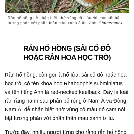
Rắn hổ hồng dễ nhận biết nhờ vùng cổ màu đỏ cam nổi bật
tương phản với phần thân màu xanh ô liu. Ảnh:
Shutterstock
.
RẮN HỔ HỒNG (SẢI CỔ ĐỎ
HOẶC RẮN HOA HỌC TRÒ)
Rắn hổ hồng, còn gọi là hổ lửa, sải cổ đỏ hoặc hoa
học trò, có tên khoa học Rhabdophis subminiatus
và tên tiếng Anh là red-necked keelback. Đây là loài
rắn răng nanh sau phân bố rộng ở Nam Á và Đông
Nam Á, dễ nhận biết nhờ vùng cổ màu đỏ cam nổi
bật tương phản với phần thân màu xanh ô liu.
Trước đây, nhiều người từng cho rằng rắn hổ hồng