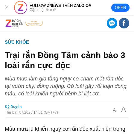
FOLLOW
ZNEWS
TRÊN
ZALO OA
OPEN
Cập nhật tin mới
SỨC KHỎE
Trại rắn Đồng Tâm cảnh báo 3
loài rắn cực độc
Mùa mưa làm gia tăng nguy cơ chạm mặt rắn độc
tại vườn cây, đồng ruộng. Có loài gây rối loạn đông
máu, có loài khiến người bệnh bị liệt cơ.
Kỳ Duyên
A
A
Thứ ba, 7/7/2026 14:01 (GMT+7)
Mùa mưa lũ khiến nguy cơ rắn độc xuất hiện trong