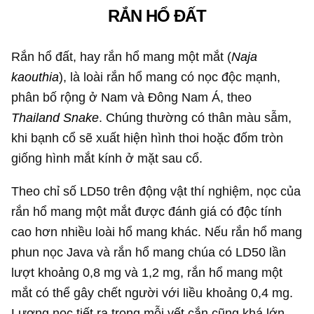
RẮN HỔ ĐẤT
Rắn hổ đất, hay rắn hổ mang một mắt (
Naja
kaouthia
), là loài rắn hổ mang có nọc độc mạnh,
phân bố rộng ở Nam và Đông Nam Á, theo
Thailand Snake
. Chúng thường có thân màu sẫm,
khi bạnh cổ sẽ xuất hiện hình thoi hoặc đốm tròn
giống hình mắt kính ở mặt sau cổ.
Theo chỉ số LD50 trên động vật thí nghiệm, nọc của
rắn hổ mang một mắt được đánh giá có độc tính
cao hơn nhiều loài hổ mang khác. Nếu rắn hổ mang
phun nọc Java và rắn hổ mang chúa có LD50 lần
lượt khoảng 0,8 mg và 1,2 mg, rắn hổ mang một
mắt có thể gây chết người với liều khoảng 0,4 mg.
Lượng nọc tiết ra trong mỗi vết cắn cũng khá lớn,