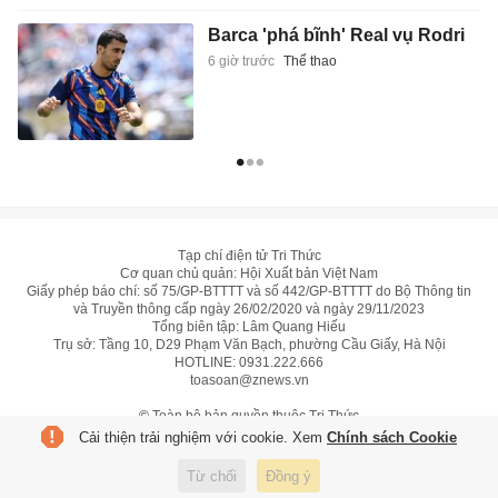
Barca 'phá bĩnh' Real vụ Rodri
6 giờ trước
Thể thao
Tạp chí điện tử Tri Thức
Cơ quan chủ quản: Hội Xuất bản Việt Nam
Giấy phép báo chí: số 75/GP-BTTTT và số 442/GP-BTTTT do Bộ Thông tin
và Truyền thông cấp ngày 26/02/2020 và ngày 29/11/2023
Tổng biên tập: Lâm Quang Hiếu
Trụ sở: Tầng 10, D29 Phạm Văn Bạch, phường Cầu Giấy, Hà Nội
HOTLINE:
0931.222.666
toasoan@znews.vn
©
Toàn bộ bản quyền thuộc Tri Thức
Cải thiện trải nghiệm với cookie. Xem
Chính sách Cookie
Từ chối
Đồng ý