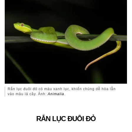
Rắn lục đuôi đỏ có màu xanh lục, khiến chúng dễ hòa lẫn
vào màu lá cây. Ảnh:
Animalia
.
RẮN LỤC ĐUÔI ĐỎ