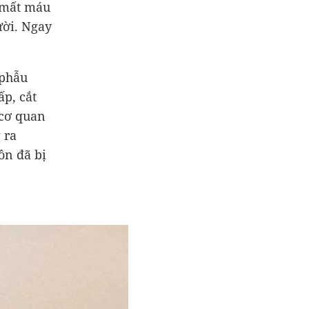
, mất máu
ười. Ngay
 phẫu
ấp, cắt
 cơ quan
 ra
ôn đã bị