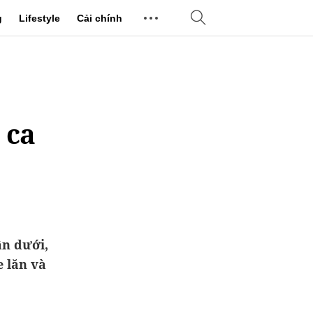
g
Lifestyle
Cải chính
 ca
ân dưới,
e lăn và