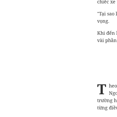
chiếc xe
"Tại sao 
vọng.
Khi đến 
vài phần
T
heo
Ngo
trường h
từng điều