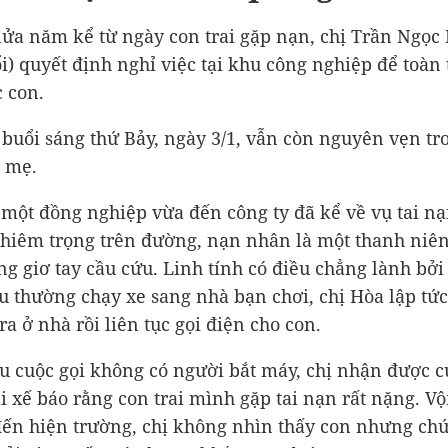
nửa năm kể từ ngày con trai gặp nạn, chị Trần Ngọc 
ổi) quyết định nghỉ việc tại khu công nghiệp để toàn
 con.
 buổi sáng thứ Bảy, ngày 3/1, vẫn còn nguyên vẹn tr
i mẹ.
một đồng nghiệp vừa đến công ty đã kể về vụ tai nạ
hiêm trọng trên đường, nạn nhân là một thanh niê
ng giơ tay cầu cứu. Linh tính có điều chẳng lành bởi
u thường chạy xe sang nhà bạn chơi, chị Hòa lập tứ
ra ở nhà rồi liên tục gọi điện cho con.
u cuộc gọi không có người bắt máy, chị nhận được c
ài xế báo rằng con trai mình gặp tai nạn rất nặng. Vộ
ến hiện trường, chị không nhìn thấy con nhưng ch