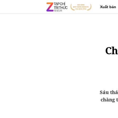
Xuất bản
Ch
Sáu thá
chàng t