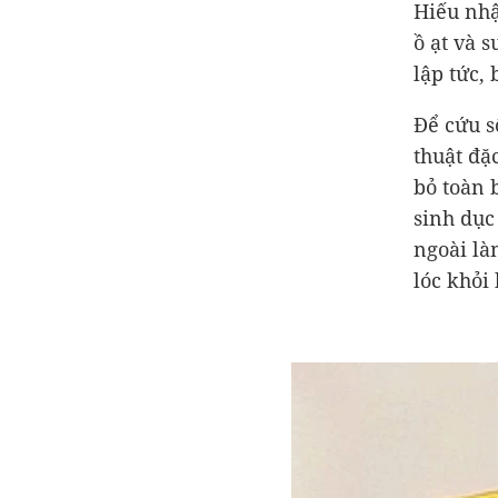
Hiếu nhậ
ồ ạt và 
lập tức,
Để cứu s
thuật đặ
bỏ toàn 
sinh dục
ngoài là
lóc khỏi