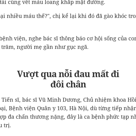
 tải cùng vết máu loang khắp mặt đường.
lại nhiều máu thế?", chị kể lại khi đó đã gào khóc tr
bệnh viện, nghe bác sĩ thông báo cơ hội sống của co
 trăm, người mẹ gần như gục ngã.
Vượt qua nỗi đau mất đi
đôi chân
 Tiến sĩ, bác sĩ Vũ Minh Dương, Chủ nhiệm khoa Hồi
ại, Bệnh viện Quân y 103, Hà Nội, dù từng tiếp nhậ
ợp đa chấn thương nặng, đây là ca bệnh phức tạp n
 trị.