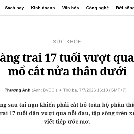
Sách hay
Kinh doanh
Văn hóa
Công nghệ
Đời sốn
SỨC KHỎE
àng trai 17 tuổi vượt qua
mổ cắt nửa thân dưới
Phương Anh
Ảnh: BVCC.
Thứ ba, 7/7/2026 16:13 (GMT+7)
ng sau tai nạn khiến phải cắt bỏ toàn bộ phần th
rai 17 tuổi dần vượt qua nỗi đau, tập sống trên x
viết tiếp ước mơ.