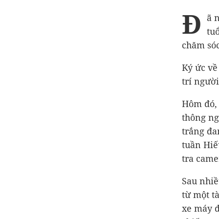
Đ
ã 
tu
chăm sóc
Ký ức về
trí ngườ
Hôm đó, 
thông ng
trắng đa
tuần Hiế
tra came
Sau nhiề
từ một t
xe máy đ