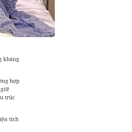
ng kháng
ường hợp
 giữ
u trúc
iện tích