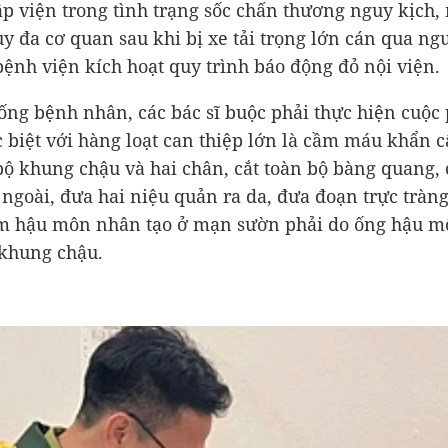
p viện trong tình trạng sốc chấn thương nguy kịch
suy đa cơ quan sau khi bị xe tải trọng lớn cán qua ng
 bệnh viện kích hoạt quy trình báo động đỏ nội viện.
ống bệnh nhân, các bác sĩ buộc phải thực hiện cuộc
c biệt với hàng loạt can thiệp lớn là cầm máu khẩn c
bộ khung chậu và hai chân, cắt toàn bộ bàng quang,
 ngoài, đưa hai niệu quản ra da, đưa đoạn trực tràng
m hậu môn nhân tạo ở mạn sườn phải do ống hậu m
 khung chậu.