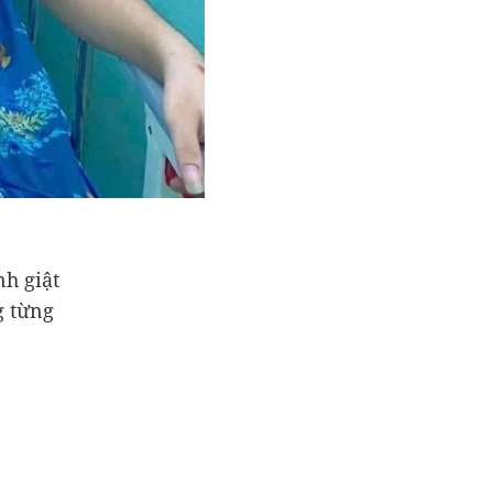
nh giật
g từng