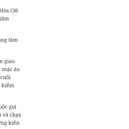
Hòa (38
 tâm
ong tâm
n giao
n mặc áo
 cuối
c kiểm
uộc gọi
i vã chạy
ứng kiến