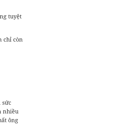
ong tuyệt
n chỉ còn
 sức
n nhiều
hất ông