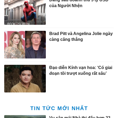
của Người Nhện
Brad Pitt và Angelina Jolie ngày
càng căng thẳng
Đạo diễn Kính vạn hoa: ‘Có giai
đoạn tôi trượt xuống rất sâu’
TIN TỨC MỚI NHẤT
Vụ sập mái Nhà thi đấu hơn 22