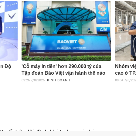
Ấn Độ
'Cỗ máy in tiền' hơn 290.000 tỷ của
Nhóm việ
Tập đoàn Bảo Việt vận hành thế nào
cao ở TP
09:26
7/8/2026
KINH DOANH
09:04
7/8/20
 nổi trận lôi đình khi Indonesia bị