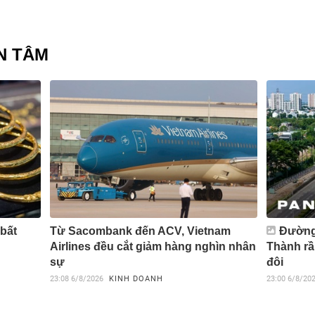
N TÂM
 bất
Từ Sacombank đến ACV, Vietnam
Đường 
Airlines đều cắt giảm hàng nghìn nhân
Thành rầ
sự
đôi
23:08
6/8/2026
KINH DOANH
23:00
6/8/20