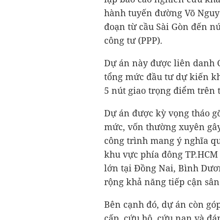
hành tuyến đường Võ Nguy
đoạn từ cầu Sài Gòn đến nú
công tư (PPP).
Dự án này được liên danh CI
tổng mức đầu tư dự kiến 
5 nút giao trọng điểm trên
Dự án được kỳ vọng tháo gỡ
mức, vốn thường xuyên gây 
công trình mang ý nghĩa qu
khu vực phía đông TP.HCM v
lớn tại Đồng Nai, Bình Dươn
rộng khả năng tiếp cận sân
Bên cạnh đó, dự án còn gó
cấp, cứu hộ, cứu nạn và đ