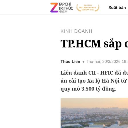
Xuất bản
KINH DOANH
TP.HCM sắp c
Thảo Liên
Thứ hai, 30/3/2026 18
Liên danh CII - HFIC đã 
án cải tạo Xa lộ Hà Nội t
quy mô 3.500 tỷ đồng.