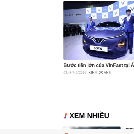
Bước tiến lớn của VinFast tại 
03:49
7/8/2026
KINH DOANH
XEM NHIỀU
CĐV