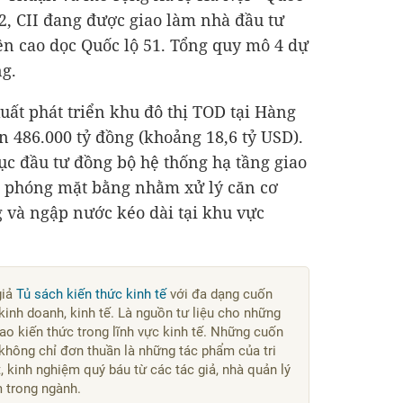
 2, CII đang được giao làm nhà đầu tư
ên cao dọc Quốc lộ 51. Tổng quy mô 4 dự
ng
.
uất phát triển khu đô thị TOD tại Hàng
ơn
486.000 tỷ đồng
(khoảng
18,6 tỷ USD
).
c đầu tư đồng bộ hệ thống hạ tầng giao
ải phóng mặt bằng nhằm xử lý căn cơ
g và ngập nước kéo dài tại khu vực
giả
Tủ sách kiến thức kinh tế
với đa dạng cuốn
kinh doanh, kinh tế. Là nguồn tư liệu cho những
o kiến thức trong lĩnh vực kinh tế. Những cuốn
không chỉ đơn thuần là những tác phẩm của tri
 kinh nghiệm quý báu từ các tác giả, nhà quản lý
m trong ngành.