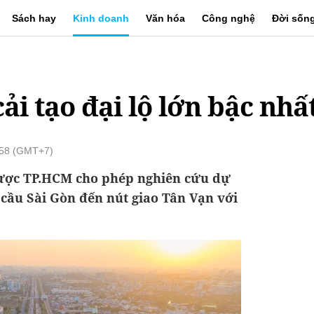
Sách hay
Kinh doanh
Văn hóa
Công nghệ
Đời sốn
ải tạo đại lộ lớn bậc nhấ
:58 (GMT+7)
được TP.HCM cho phép nghiên cứu dự
ừ cầu Sài Gòn đến nút giao Tân Vạn với