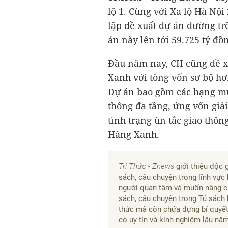
lộ 1. Cùng với Xa lộ Hà Nội
lập đề xuất dự án đường tr
án này lên tới
59.725 tỷ đồ
Đầu năm nay, CII cũng đề x
Xanh với tổng vốn sơ bộ h
Dự án bao gồm các hạng mụ
thông đa tầng, ứng vốn gi
tình trạng ùn tắc giao thôn
Hàng Xanh.
Tri Thức - Znews
giới thiệu độc 
sách, câu chuyện trong lĩnh vực 
người quan tâm và muốn nâng ca
sách, câu chuyện trong Tủ sách 
thức mà còn chứa đựng bí quyết,
có uy tín và kinh nghiệm lâu nă