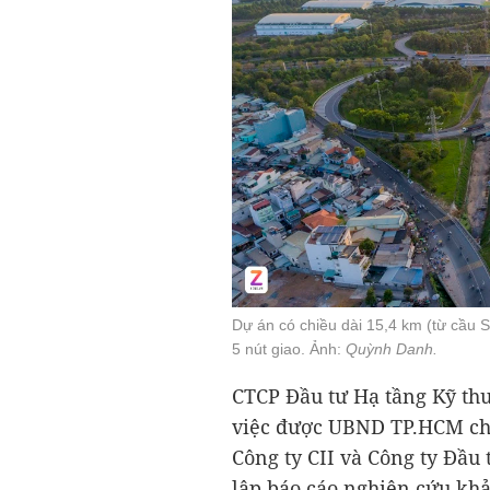
Dự án có chiều dài 15,4 km (từ cầu S
5 nút giao. Ảnh:
Quỳnh Danh.
CTCP Đầu tư Hạ tầng Kỹ th
việc được UBND TP.HCM chấ
Công ty CII và Công ty Đầu
lập báo cáo nghiên cứu khả