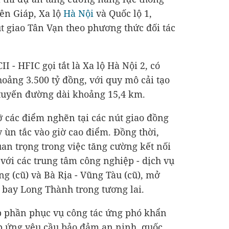
ên Giáp, Xa lộ
Hà Nội
và Quốc lộ 1,
t giao Tân Vạn theo phương thức đối tác
I - HFIC gọi tắt là Xa lộ Hà Nội 2, có
khoảng
3.500 tỷ đồng
, với quy mô cải tạo
 tuyến đường dài khoảng 15,4 km.
 các điểm nghẽn tại các nút giao đồng
ùn tắc vào giờ cao điểm. Đồng thời,
an trọng trong việc tăng cường kết nối
ới các trung tâm công nghiệp - dịch vụ
g (cũ) và Bà Rịa - Vũng Tàu (cũ), mở
 bay Long Thành trong tương lai.
p phần phục vụ công tác ứng phó khẩn
áp ứng yêu cầu bảo đảm an ninh, quốc