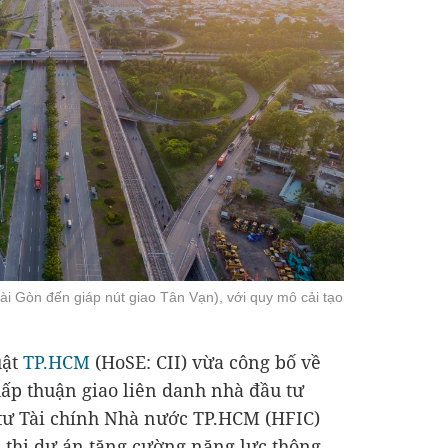
ài Gòn đến giáp nút giao Tân Vạn), với quy mô cải tạo
uật
TP.HCM
(HoSE: CII) vừa công bố về
p thuận giao liên danh nhà đầu tư
 tư Tài chính Nhà nước TP.HCM (HFIC)
 thi dự án tăng cường năng lực thông