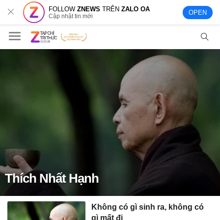
FOLLOW
ZNEWS
TRÊN
ZALO OA
OPEN
Cập nhật tin mới
Thích Nhất Hạnh
Không có gì sinh ra, không có
gì mất đi