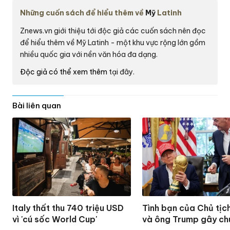
Những cuốn sách để hiểu thêm về
Mỹ
Latinh
Znews.vn giới thiệu tới độc giả các cuốn sách nên đọc
để hiểu thêm về Mỹ Latinh - một khu vực rộng lớn gồm
nhiều quốc gia với nền văn hóa đa dạng.
Độc giả có thể xem thêm
tại đây.
Bài liên quan
Italy thất thu 740 triệu USD
Tình bạn của Chủ tịc
vì 'cú sốc World Cup'
và ông Trump gây ch