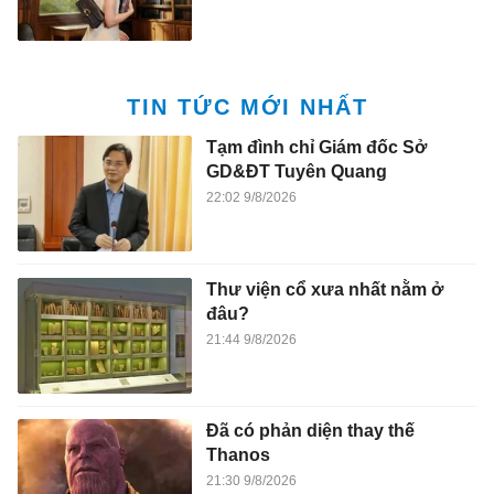
TIN TỨC MỚI NHẤT
Tạm đình chỉ Giám đốc Sở
GD&ĐT Tuyên Quang
22:02 9/8/2026
Thư viện cổ xưa nhất nằm ở
đâu?
21:44 9/8/2026
Đã có phản diện thay thế
Thanos
21:30 9/8/2026