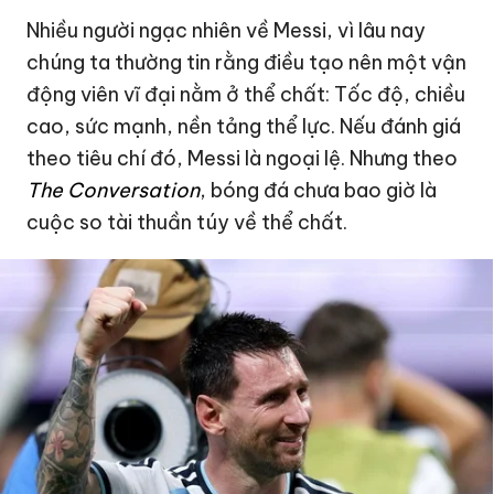
Nhiều người ngạc nhiên về Messi, vì lâu nay
chúng ta thường tin rằng điều tạo nên một vận
động viên vĩ đại nằm ở thể chất: Tốc độ, chiều
cao, sức mạnh, nền tảng thể lực. Nếu đánh giá
theo tiêu chí đó, Messi là ngoại lệ. Nhưng theo
The Conversation
, bóng đá chưa bao giờ là
cuộc so tài thuần túy về thể chất.