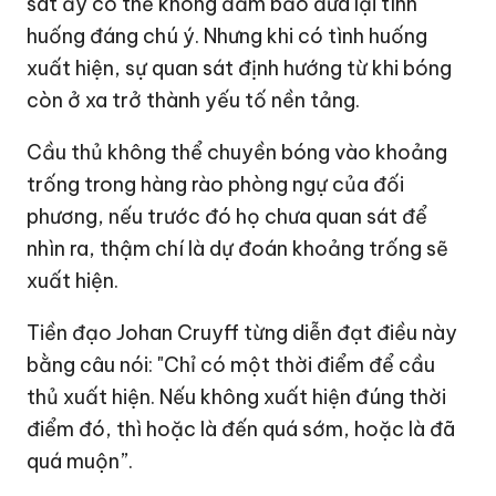
sát ấy có thể không đảm bảo đưa lại tình
huống đáng chú ý. Nhưng khi có tình huống
xuất hiện, sự quan sát định hướng từ khi bóng
còn ở xa trở thành yếu tố nền tảng.
Cầu thủ không thể chuyền bóng vào khoảng
trống trong hàng rào phòng ngự của đối
phương, nếu trước đó họ chưa quan sát để
nhìn ra, thậm chí là dự đoán khoảng trống sẽ
xuất hiện.
Tiền đạo Johan Cruyff từng diễn đạt điều này
bằng câu nói: "Chỉ có một thời điểm để cầu
thủ xuất hiện. Nếu không xuất hiện đúng thời
điểm đó, thì hoặc là đến quá sớm, hoặc là đã
quá muộn”.