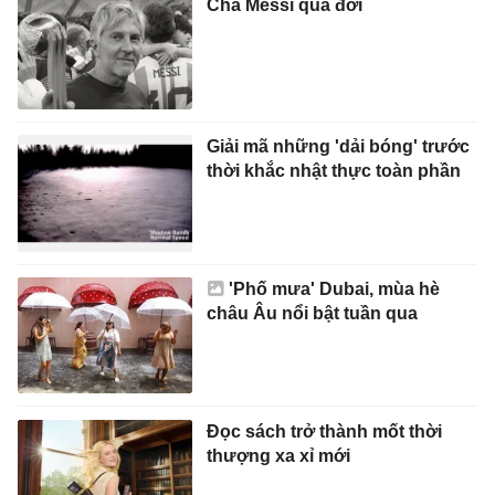
Cha Messi qua đời
Giải mã những 'dải bóng' trước
thời khắc nhật thực toàn phần
'Phố mưa' Dubai, mùa hè
châu Âu nổi bật tuần qua
Đọc sách trở thành mốt thời
thượng xa xỉ mới