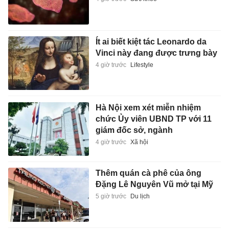
Ít ai biết kiệt tác Leonardo da
Vinci này đang được trưng bày
4 giờ trước
Lifestyle
Hà Nội xem xét miễn nhiệm
chức Ủy viên UBND TP với 11
giám đốc sở, ngành
4 giờ trước
Xã hội
Thêm quán cà phê của ông
Đặng Lê Nguyên Vũ mở tại Mỹ
5 giờ trước
Du lịch