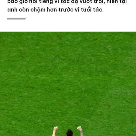
bao giờ nổi tiếng vì tốc độ vượt trội, hiện tại
anh còn chậm hơn trước vì tuổi tác.