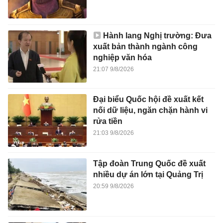
Hành lang Nghị trường: Đưa
xuất bản thành ngành công
nghiệp văn hóa
21:07 9/8/2026
Đại biểu Quốc hội đề xuất kết
nối dữ liệu, ngăn chặn hành vi
rửa tiền
21:03 9/8/2026
Tập đoàn Trung Quốc đề xuất
nhiều dự án lớn tại Quảng Trị
20:59 9/8/2026