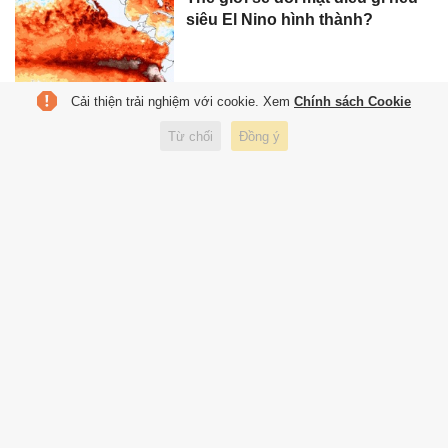
siêu El Nino hình thành?
Cải thiện trải nghiệm với cookie. Xem
Chính sách Cookie
Giá vé trận Anh-Argentina gấp
Từ chối
Đồng ý
đôi trận Pháp-Tây Ban Nha, tại
sao?
Cuộc chiến buồn quanh di sản
của ‘cậu bé vàng’ Maradona
Anh - Argentina: Khi lịch sử ra
sân