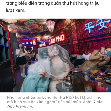
trang biểu diễn trong quán thu hút hàng triệu
lượt xem.
Nhà hàng nhậu tại Láng Hạ (Hà Nội) hút khách nhờ
mô hình vừa ăn vừa ngắm "tiên nữ" múa. Ảnh:
Quán
Nhỏ Premium.