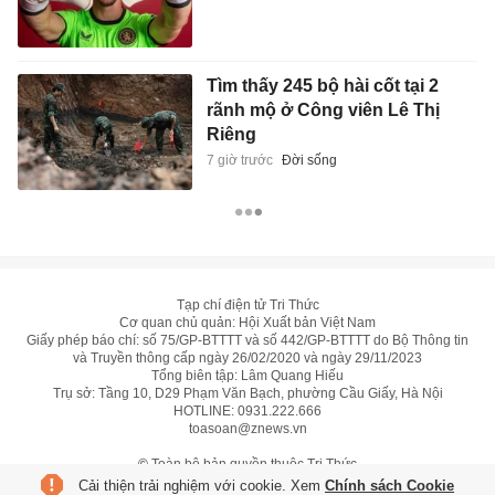
Tìm thấy 245 bộ hài cốt tại 2
rãnh mộ ở Công viên Lê Thị
Riêng
7 giờ trước
Đời sống
Tạp chí điện tử Tri Thức
Cơ quan chủ quản: Hội Xuất bản Việt Nam
Giấy phép báo chí: số 75/GP-BTTTT và số 442/GP-BTTTT do Bộ Thông tin
và Truyền thông cấp ngày 26/02/2020 và ngày 29/11/2023
Tổng biên tập: Lâm Quang Hiếu
Trụ sở: Tầng 10, D29 Phạm Văn Bạch, phường Cầu Giấy, Hà Nội
HOTLINE:
0931.222.666
toasoan@znews.vn
©
Toàn bộ bản quyền thuộc Tri Thức
Cải thiện trải nghiệm với cookie. Xem
Chính sách Cookie