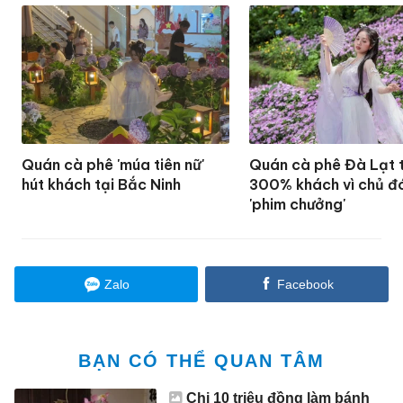
Quán cà phê 'múa tiên nữ'
Quán cà phê Đà Lạt 
hút khách tại Bắc Ninh
300% khách vì chủ đ
'phim chưởng'
Zalo
Facebook
BẠN CÓ THỂ QUAN TÂM
Chi 10 triệu đồng làm bánh