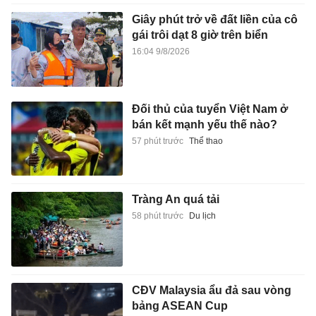
Giây phút trở về đất liền của cô
gái trôi dạt 8 giờ trên biển
16:04 9/8/2026
Đối thủ của tuyển Việt Nam ở
bán kết mạnh yếu thế nào?
57 phút trước
Thể thao
Tràng An quá tải
58 phút trước
Du lịch
CĐV Malaysia ẩu đả sau vòng
bảng ASEAN Cup