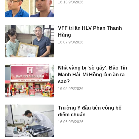
16:13 9/8/2026
VFF tri ân HLV Phan Thanh
Hùng
16:07 9/8/2026
Nhà vàng bị 'sờ gáy': Bảo Tín
Mạnh Hải, Mi Hồng làm ăn ra
sao?
16:05 9/8/2026
Trường Y đầu tiên công bố
điểm chuẩn
16:05 9/8/2026