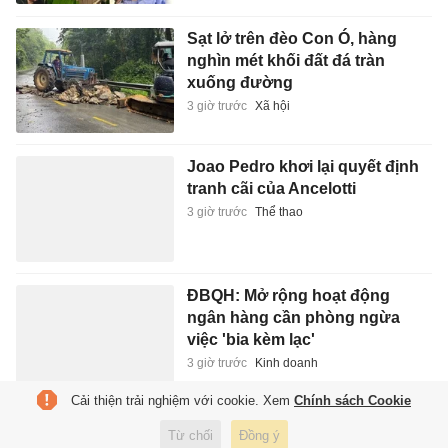
Sạt lở trên đèo Con Ó, hàng
nghìn mét khối đất đá tràn
xuống đường
3 giờ trước
Xã hội
Joao Pedro khơi lại quyết định
tranh cãi của Ancelotti
3 giờ trước
Thể thao
ĐBQH: Mở rộng hoạt động
ngân hàng cần phòng ngừa
việc 'bia kèm lạc'
3 giờ trước
Kinh doanh
Cải thiện trải nghiệm với cookie. Xem
Chính sách Cookie
Hơn 1.000 người dự giải chạy
Từ chối
Đồng ý
tại TP.HCM