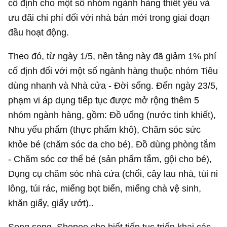
cố định cho một số nhóm ngành hàng thiết yếu và
ưu đãi chi phí đối với nhà bán mới trong giai đoạn
đầu hoạt động.
Theo đó, từ ngày 1/5, nền tảng này đã giảm 1% phí
cố định đối với một số ngành hàng thuộc nhóm Tiêu
dùng nhanh và Nhà cửa - Đời sống. Đến ngày 23/5,
phạm vi áp dụng tiếp tục được mở rộng thêm 5
nhóm ngành hàng, gồm: Đồ uống (nước tinh khiết),
Nhu yếu phẩm (thực phẩm khô), Chăm sóc sức
khỏe bé (chăm sóc da cho bé), Đồ dùng phòng tắm
- Chăm sóc cơ thể bé (sản phẩm tắm, gội cho bé),
Dụng cụ chăm sóc nhà cửa (chổi, cây lau nhà, túi ni
lông, túi rác, miếng bọt biển, miếng chà vệ sinh,
khăn giấy, giấy ướt)..
Song song, Shopee cho biết tiếp tục triển khai các