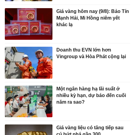
Giá vàng hôm nay (9/8): Bảo Tín
Mạnh Hải, Mi Hồng niêm yết
khác lạ
Doanh thu EVN lớn hơn
Vingroup và Hòa Phát cộng lại
Một ngân hàng hạ lãi suất ở
nhiều kỳ hạn, dự báo đến cuối
năm ra sao?
Giá vàng liệu có tăng tiếp sau
cú bứt phá gần 300