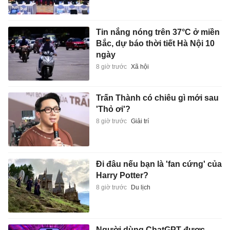
Tin nắng nóng trên 37°C ở miền
Bắc, dự báo thời tiết Hà Nội 10
ngày
8 giờ trước
Xã hội
Trấn Thành có chiêu gì mới sau
'Thỏ ơi'?
8 giờ trước
Giải trí
Đi đâu nếu bạn là 'fan cứng' của
Harry Potter?
8 giờ trước
Du lịch
Người dùng ChatGPT được