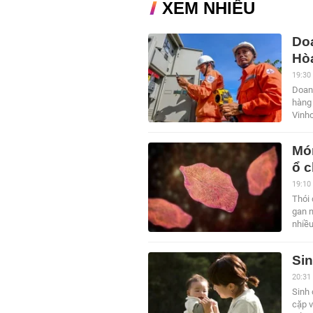
XEM NHIỀU
Do
Hòa
19:30
Doan
hàng 
Vinh
Món
ổ 
19:10
Thói 
gan n
nhiề
Sin
20:31
Sinh 
cặp v