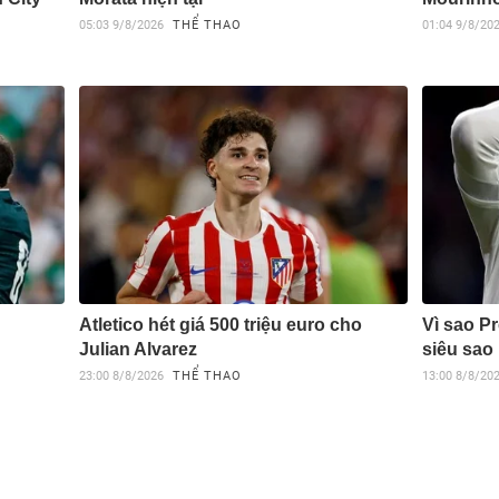
05:03
9/8/2026
THỂ THAO
01:04
9/8/20
Atletico hét giá 500 triệu euro cho
Vì sao P
Julian Alvarez
siêu sao 
23:00
8/8/2026
THỂ THAO
13:00
8/8/20