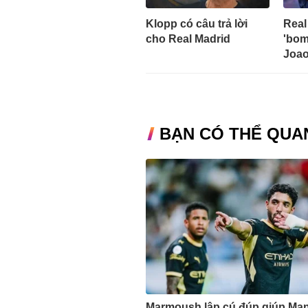
Klopp có câu trả lời
Real
cho Real Madrid
'bom
Joao
BẠN CÓ THỂ QUA
Marmoush lập cú đúp giúp Man