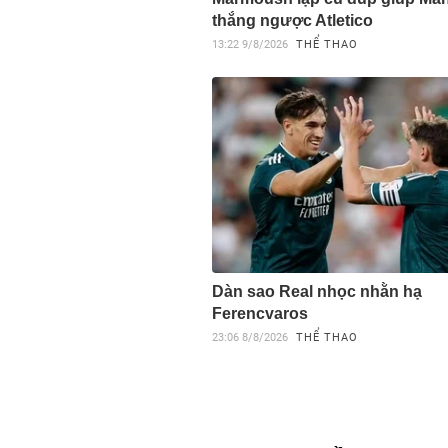
thắng ngược Atletico
13:22
9/8/2026
THỂ THAO
Dàn sao Real nhọc nhằn hạ
Ferencvaros
23:06
8/8/2026
THỂ THAO