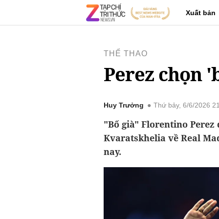
Xuất bản
THỂ THAO
Perez chọn '
Huy Trưởng
Thứ bảy, 6/6/2026 2
"Bố già" Florentino Perez
Kvaratskhelia về Real M
nay.