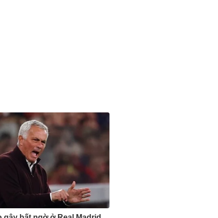
 gây bất ngờ ở Real Madrid