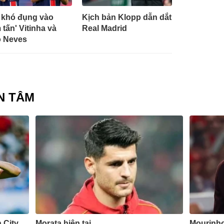
 khó đụng vào
Kịch bản Klopp dẫn dắt
 tấn' Vitinha và
Real Madrid
 Neves
N TÂM
 City
Morata hiện tại
Mourinho