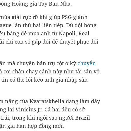
bóng Hoàng gia Tây Ban Nha.
 mùa giải rực rỡ khi giúp PSG giành
gue lần thứ hai liên tiếp. Dù đội bóng
iệu bảng để mua anh từ Napoli, Real
i chi con số gấp đôi để thuyết phục đối
ặn mà chuyện bán trụ cột ở kỳ
chuyển
coi chân chạy cánh này như tài sản vô
tin có thể lôi kéo anh gia nhập sân
ềm năng của Kvaratskhelia đang làm dấy
g lai Vinicius Jr. Cả hai đều có sở
trái, trong khi ngôi sao người Brazil
uận gia hạn hợp đồng mới.