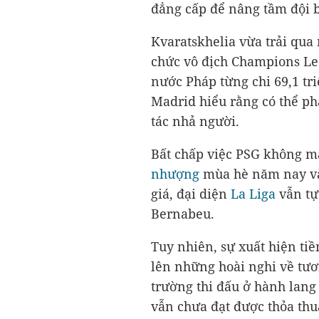
đẳng cấp để nâng tầm đội 
Kvaratskhelia vừa trải qua
chức vô địch Champions Lea
nước Pháp từng chi 69,1 tr
Madrid hiểu rằng có thể phả
tác nhả người.
Bất chấp việc PSG không m
nhượng
mùa hè năm nay và 
giá, đại diện
La Liga
vẫn tự 
Bernabeu.
Tuy nhiên, sự xuất hiện ti
lên những hoài nghi về tươn
trường thi đấu ở hành lang 
vẫn chưa đạt được thỏa th