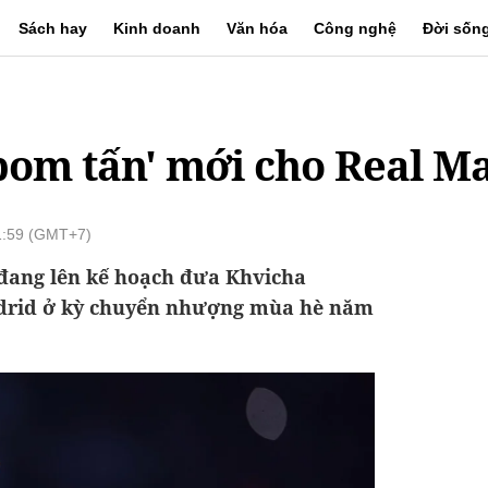
Sách hay
Kinh doanh
Văn hóa
Công nghệ
Đời sốn
bom tấn' mới cho Real M
1:59 (GMT+7)
 đang lên kế hoạch đưa Khvicha
adrid ở kỳ chuyển nhượng mùa hè năm