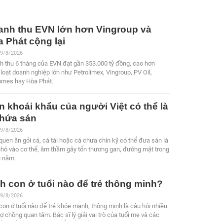
anh thu EVN lớn hơn Vingroup và
 Phát cộng lại
 9/8/2026
h thu 6 tháng của EVN đạt gần 353.000 tỷ đồng, cao hơn
loạt doanh nghiệp lớn như Petrolimex, Vingroup, PV Oil,
omes hay Hòa Phát.
 khoái khẩu của người Việt có thể là
chứa sán
 9/8/2026
quen ăn gỏi cá, cá tái hoặc cá chưa chín kỹ có thể đưa sán lá
hỏ vào cơ thể, âm thầm gây tổn thương gan, đường mật trong
u năm.
h con ở tuổi nào để trẻ thông minh?
 9/8/2026
con ở tuổi nào để trẻ khỏe mạnh, thông minh là câu hỏi nhiều
ợ chồng quan tâm. Bác sĩ lý giải vai trò của tuổi mẹ và các