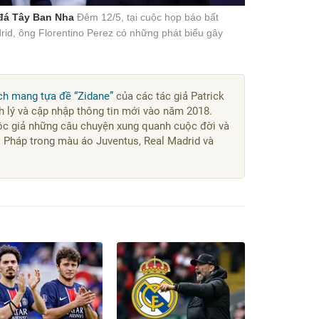
 đá Tây Ban Nha
Đêm 12/5, tại cuộc họp báo bất
rid, ông Florentino Perez có những phát biểu gây
ch mang tựa đề “Zidane”
của các tác giả Patrick
nh lý và cập nhập thông tin mới vào năm 2018.
c giả những câu chuyện xung quanh cuộc đời và
i Pháp trong màu áo Juventus, Real Madrid và