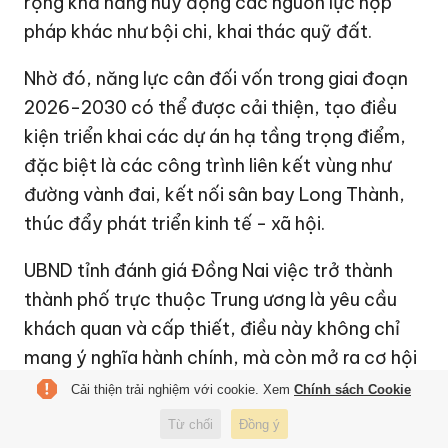
rộng khả năng huy động các nguồn lực hợp
pháp khác như bội chi, khai thác quỹ đất.
Nhờ đó, năng lực cân đối vốn trong giai đoạn
2026-2030 có thể được cải thiện, tạo điều
kiện triển khai các dự án hạ tầng trọng điểm,
đặc biệt là các công trình liên kết vùng như
đường vành đai, kết nối sân bay Long Thành,
thúc đẩy phát triển kinh tế - xã hội.
UBND tỉnh đánh giá Đồng Nai việc trở thành
thành phố trực thuộc Trung ương là yêu cầu
khách quan và cấp thiết, điều này không chỉ
mang ý nghĩa hành chính, mà còn mở ra cơ hội
tái cấu trúc không gian phát triển. Hệ thống
Cải thiện trải nghiệm với cookie. Xem
Chính sách Cookie
quy hoạch đô thị sẽ được rà soát, điều chỉnh
Từ chối
Đồng ý
toàn diện theo hướng tích hợp đa ngành, gắn