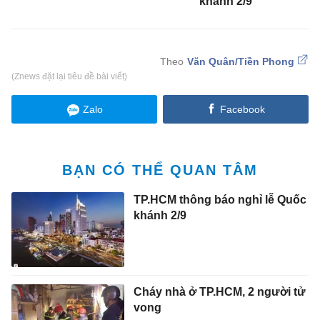
khánh 2/9
Văn Quân/Tiền Phong
(Znews đặt lại tiêu đề bài viết)
Zalo
Facebook
BẠN CÓ THỂ QUAN TÂM
TP.HCM thông báo nghỉ lễ Quốc
khánh 2/9
Cháy nhà ở TP.HCM, 2 người tử
vong