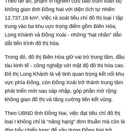
Theo đề án, phạm vi nghiên cứu bao trùm toàn bộ
không gian tỉnh Đồng Nai với diện tích tự nhiên
12.737,18 km². Việc rà soát tiêu chí đô thị loại I tập
trung vào ba khu vực trọng điểm gồm Biên Hòa,
Long Khánh và Đồng Xoài - những “hạt nhân” dẫn
dắt tiến trình đô thị hóa.
Trong đó, đô thị Biên Hòa giữ vai trò trung tâm, đầu
tàu kinh tế - công nghiệp với mật độ đô thị hóa cao.
Đô thị Long Khánh là vệ tinh quan trọng kết nối khu
vực phía Đông, còn Đồng Xoài trở thành trung tâm
phát triển mới sau sáp nhập, góp phần mở rộng
không gian đô thị và tăng cường liên kết vùng.
Theo UBND tỉnh Đồng Nai, việc đạt tiêu chí đô thị
loại I không chỉ là “nâng hạng” đơn thuần mà còn là
đòn bẩy chiến lược để xây dựng Đồng Nai trở