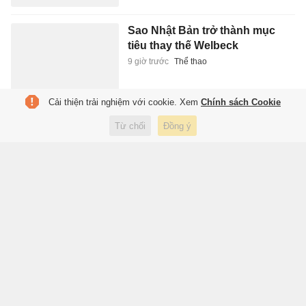
Sao Nhật Bản trở thành mục
tiêu thay thế Welbeck
9 giờ trước
Thể thao
Cải thiện trải nghiệm với cookie. Xem
Chính sách Cookie
8 thư viện quan trọng nhất
Từ chối
Đồng ý
thế giới cổ đại
9 giờ trước
Giáo dục
Vụ sập mái Nhà thi đấu hơn 22
tỷ: Công an vào cuộc, Sở Xây
dựng chỉ loạt tồn tại
10 giờ trước
Pháp luật
Con trai Vân Dung: 'Tôi giao thu