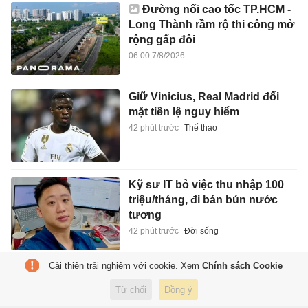
Đường nối cao tốc TP.HCM -
Long Thành rầm rộ thi công mở
rộng gấp đôi
06:00 7/8/2026
Giữ Vinicius, Real Madrid đối
mặt tiền lệ nguy hiểm
42 phút trước
Thể thao
Kỹ sư IT bỏ việc thu nhập 100
triệu/tháng, đi bán bún nước
tương
42 phút trước
Đời sống
Cải thiện trải nghiệm với cookie. Xem
Chính sách Cookie
Hai 'lá bùa' may mắn của tuyển
Việt Nam
Từ chối
Đồng ý
42 phút trước
Thể thao