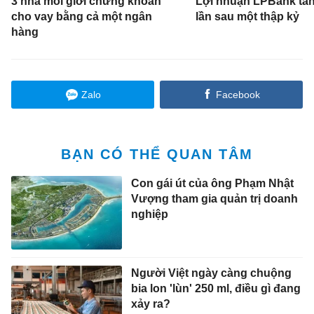
3 nhà môi giới chứng khoán
Lợi nhuận LPBank tă
cho vay bằng cả một ngân
lần sau một thập kỷ
hàng
Zalo
Facebook
BẠN CÓ THỂ QUAN TÂM
Con gái út của ông Phạm Nhật
Vượng tham gia quản trị doanh
nghiệp
Người Việt ngày càng chuộng
bia lon 'lùn' 250 ml, điều gì đang
xảy ra?