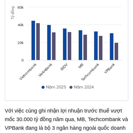
60k
Tỷ đồng
40k
20k
0
VietinBank
Techcombank
BIDV
VPBank
Vietcombank
MB
Năm 2025
Năm 2024
Với việc cùng ghi nhận lợi nhuận trước thuế vượt
mốc
30.000 tỷ đồng
năm qua, MB, Techcombank và
VPBank đang là bộ 3 ngân hàng ngoài quốc doanh