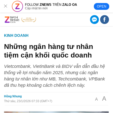
FOLLOW
ZNEWS
TRÊN
ZALO OA
OPEN
Cập nhật tin mới
KINH DOANH
Những ngân hàng tư nhân
tiệm cận khối quốc doanh
Vietcombank, VietinBank và BIDV vẫn dẫn đầu hệ
thống về lợi nhuận năm 2025, nhưng các ngân
hàng tư nhân lớn như MB, Techcombank, VPBank
đã thu hẹp khoảng cách chênh lệch này.
Hồng Nhung
A
A
Thứ sáu, 23/1/2026 07:33 (GMT+7)