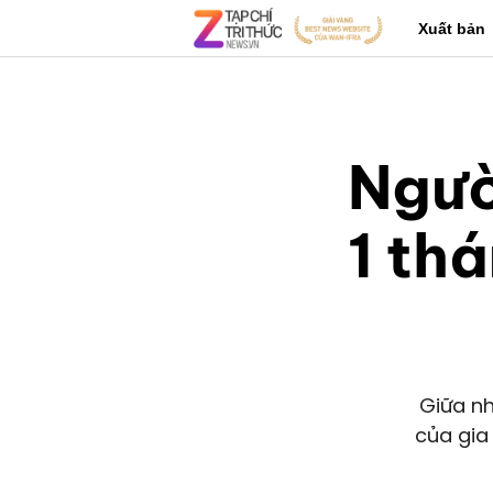
Xuất bản
Ngườ
1 thá
Giữa nh
của gia