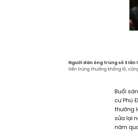
Người đàn ông trúng số 3 lần 
tiền trúng thưởng khổng lồ, cũ
Buổi sá
cư Phú 
thường 
sửa lại 
năm qua 