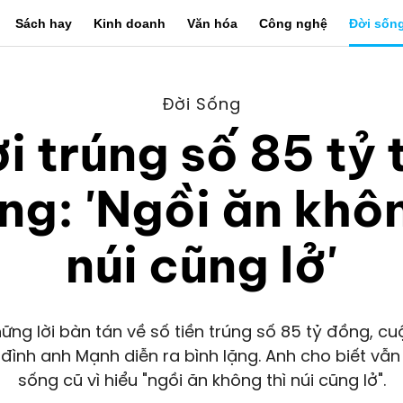
Sách hay
Kinh doanh
Văn hóa
Công nghệ
Đời sốn
Đời Sống
i trúng số 85 tỷ 
ng: 'Ngồi ăn khô
núi cũng lở'
ững lời bàn tán về số tiền trúng số 85 tỷ đồng, c
 đình anh Mạnh diễn ra bình lặng. Anh cho biết vẫn 
sống cũ vì hiểu "ngồi ăn không thì núi cũng lở".