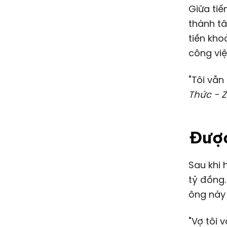
Giữa tiế
thành tâ
tiền kh
công việ
"Tôi vẫn
Thức - 
Được
Sau khi
tỷ đồng
ông này 
"Vợ tôi 