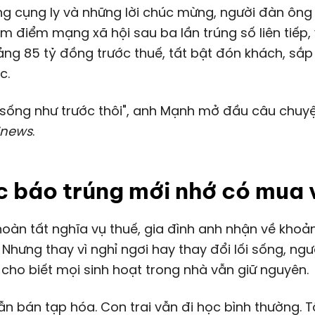
ng cụng ly và những lời chúc mừng, người đàn ông
m điểm mạng xã hội sau ba lần trúng số liên tiếp, 
oảng
85 tỷ đồng
trước thuế, tất bật đón khách, sắp
c.
 sống như trước thôi", anh Mạnh mở đầu câu chuy
Znews
.
 báo trúng mới nhớ có mua 
 hoàn tất nghĩa vụ thuế, gia đình anh nhận về kho
. Nhưng thay vì nghỉ ngơi hay thay đổi lối sống, ng
cho biết mọi sinh hoạt trong nhà vẫn giữ nguyên.
vẫn bán tạp hóa. Con trai vẫn đi học bình thường. T