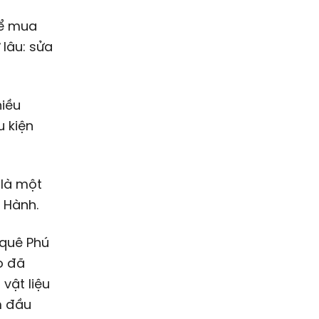
để mua
 lâu: sửa
hiều
u kiện
là một
 Hành.
 quê Phú
o đã
vật liệu
m đầu