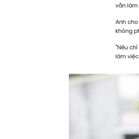
vẫn làm 
Anh cho 
không ph
"Nếu chỉ
làm việc"