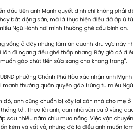
ền đầu tiên anh Mạnh quyết định chi không phải 
hay bất động sản, mà là thực hiện điều đã ấp ủ từ
 miếu Ngũ Hành nơi mình thường ghé cầu bình an.
ông sống ở đây nhưng làm ăn quanh khu vực này n
 lần đi ngang đều ghé thắp nhang. Bây giờ có điề
muốn góp chút tiền sửa sang cho khang trang".
n UBND phường Chánh Phú Hòa xác nhận anh Mạnh 
ai mạnh thường quân quyên góp trùng tu miếu Ngũ
 đó, anh cũng chuẩn bị xây lại căn nhà cho mẹ ở
tháng tới. Theo lời anh, căn nhà sàn cũ ở vùng ca
p sau nhiều năm chịu mưa nắng. Việc vận chuyển 
tốn kém và vất vả, nhưng đó là điều anh muốn là