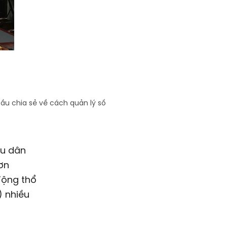
ầu chia sẻ về cách quản lý số
hu dân
ơn
động thổ
) nhiều