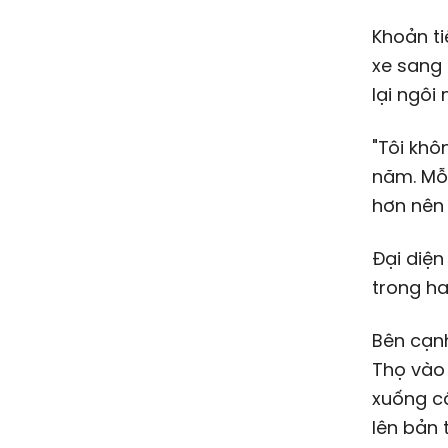
Khoản ti
xe sang 
lại ngôi
"Tôi kh
năm. Mỗi
hơn nên 
Đại diệ
trong h
Bên cạnh
Thọ vào 
xuống cấ
lên bản 