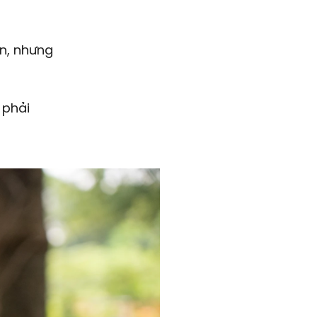
ơn, nhưng
 phải