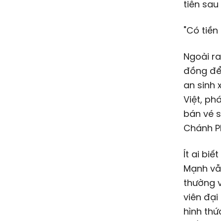
tiên sau 
"Có tiền
Ngoài ra
đồng
để
an sinh 
Việt, ph
bán vé s
Chánh P
Ít ai bi
Mạnh vẫn
thường 
viên đại
hình thứ