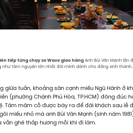
liên tiếp từng chạy xe Wave giao hàng
Anh Bùi Văn Mạnh lần đ
ng như tâm nguyện lớn nhất đời mình dành cho đấng sinh thành.
ng giữa tuần, khoảng sân cạnh miếu Ngũ Hành ở k
Điền (phường Chánh Phú Hòa, TP.HCM) đông đúc h
lệ. Tám mâm cỗ được bày ra để đãi khách sau lễ 
ngôi miếu nhỏ mà anh Bùi Văn Mạnh (sinh năm 1981
vẫn ghé thắp hương mỗi khi đi làm.