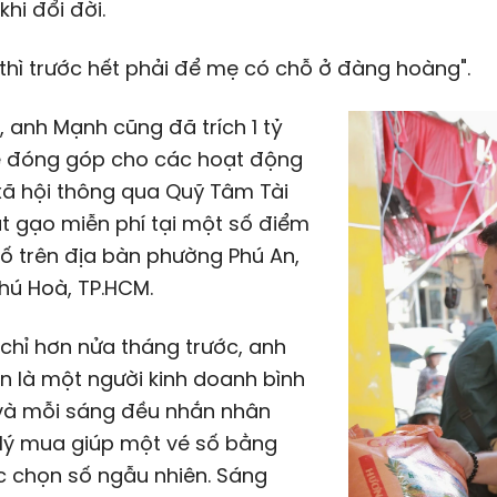
khi đổi đời.
 thì trước hết phải để mẹ có chỗ ở đàng hoàng".
, anh Mạnh cũng đã trích
1 tỷ
 đóng góp cho các hoạt động
xã hội thông qua Quỹ Tâm Tài
át gạo miễn phí tại một số điểm
ố trên địa bàn phường Phú An,
hú Hoà, TP.HCM.
ết chỉ hơn nửa tháng trước, anh
 là một người kinh doanh bình
và mỗi sáng đều nhắn nhân
 lý mua giúp một vé số bằng
c chọn số ngẫu nhiên. Sáng