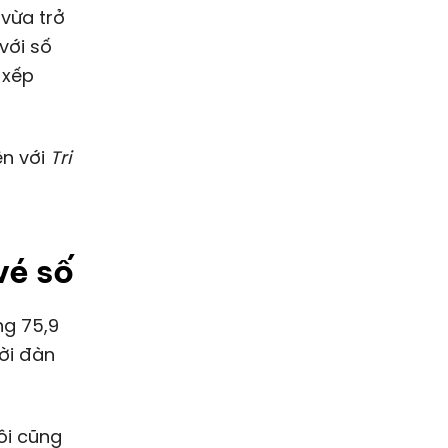
 vừa trở
với số
 xếp
ện với
Tri
vé số
ảng
75,9
ười đàn
ôi cũng