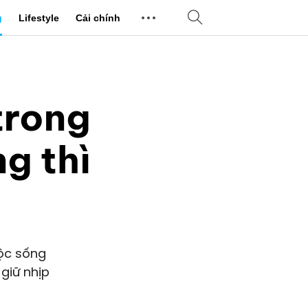
g
Lifestyle
Cải chính
trong
ng thì
uộc sống
giữ nhịp