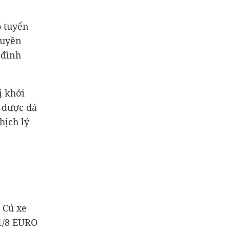
o tuyển
ruyền
 đình
ị khởi
g được đá
hịch lý
 Cú xe
 1/8 EURO