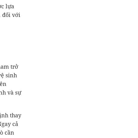
ợc lựa
 đối với
ham trở
vệ sinh
nên
nh và sự
ịnh thay
Ngay cả
rò cần