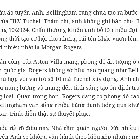
u áo tuyển Anh, Bellingham cũng chưa tạo ra bước
của HLV Tuchel. Thậm chí, anh không ghi bàn cho "
áng 10/2024. Chấn thương khiến anh bỏ lỡ nhiều đợt
ồng thời tạo cơ hội cho những cái tên khác vươn lên
i nhiều nhất là Morgan Rogers.
tấn công của Aston Villa mang phong độ ấn tượng ở
n quốc gia. Rogers không sở hữu hào quang như Be
ù hợp với vai trò số 10 mà Tuchel xây dựng. Anh ch
àu năng lượng và mang đến tính sáng tạo ổn định tr
g loại. Quan trọng hơn, Rogers đang có phong độ cao
Bellingham vẫn sống nhiều bằng danh tiếng quá khứ
n trình diễn thật sự thuyết phục.
iểu rất rõ điều này. Nhà cầm quân người Đức nhiều
ển Anh sẽ không vận hành theo kiểu xếp những ng