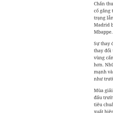
Chấn thư
cố gắng 
trạng lẫ
Madrid b
Mbappe.
Sự thay 
thay đổi
vùng cấm
hơn. Nhữ
mạnh và 
như trướ
Mùa giải
đấu trườ
tiêu chu
xuất hiệ