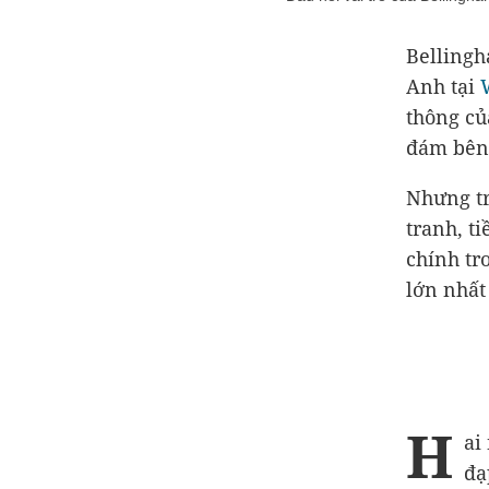
Bellingh
Anh tại
thông củ
đám bên 
Nhưng tr
tranh, t
chính tr
lớn nhất
H
ai
đạ