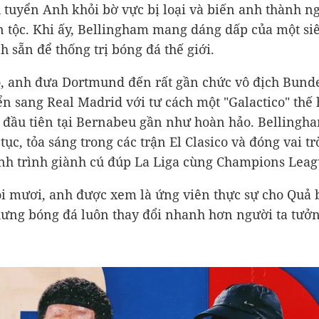
 tuyển Anh khỏi bờ vực bị loại và biến anh thành n
 tộc. Khi ấy, Bellingham mang dáng dấp của một si
h sẵn để thống trị bóng đá thế giới.
, anh đưa Dortmund đến rất gần chức vô địch Bunde
ển sang Real Madrid với tư cách một "Galactico" thế 
 đầu tiên tại Bernabeu gần như hoàn hảo. Bellingh
tục, tỏa sáng trong các trận El Clasico và đóng vai tr
nh trình giành cú đúp La Liga cùng Champions Leag
ôi mươi, anh được xem là ứng viên thực sự cho Quả
ưng bóng đá luôn thay đổi nhanh hơn người ta tưởn