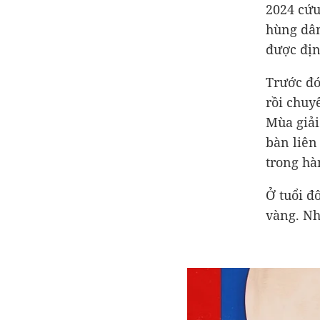
2024 cứu
hùng dân
được địn
Trước đó
rồi chuy
Mùa giải
bàn liên 
trong hà
Ở tuổi đ
vàng. Nh