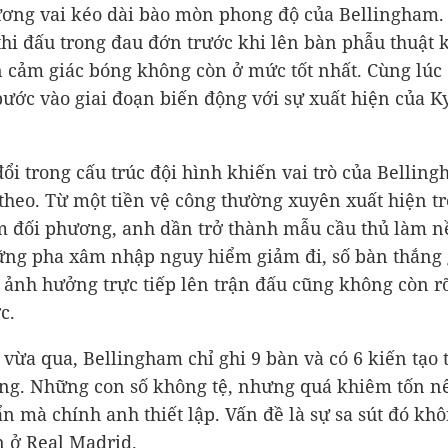
ơng vai kéo dài bào mòn phong độ của Bellingham.
thi đấu trong đau đớn trước khi lên bàn phẫu thuật 
n cảm giác bóng không còn ở mức tốt nhất. Cùng lúc 
ước vào giai đoạn biến động với sự xuất hiện của K
đổi trong cấu trúc đội hình khiến vai trò của Bellin
 theo. Từ một tiền vệ công thường xuyên xuất hiện t
 đối phương, anh dần trở thành mẫu cầu thủ làm n
ng pha xâm nhập nguy hiểm giảm đi, số bàn thắng
ảnh hưởng trực tiếp lên trận đấu cũng không còn r
c.
 vừa qua, Bellingham chỉ ghi 9 bàn và có 6 kiến tạo 
ng. Những con số không tệ, nhưng quá khiêm tốn nế
ẩn mà chính anh thiết lập. Vấn đề là sự sa sút đó khô
n ở Real Madrid.