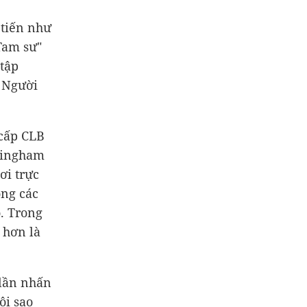
 tiến như
Tam sư"
 tập
. Người
 cấp CLB
llingham
ơi trực
ong các
. Trong
 hơn là
 lần nhấn
ôi sao