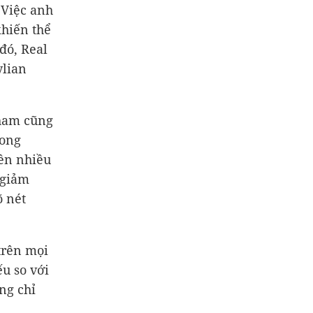
 Việc anh
khiến thể
đó, Real
ylian
gham cũng
rong
ền nhiều
 giảm
õ nét
trên mọi
u so với
ng chỉ