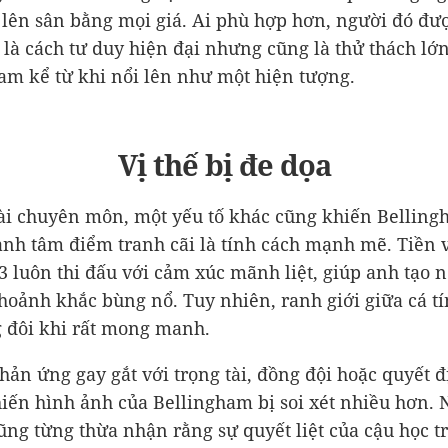
 lên sân bằng mọi giá. Ai phù hợp hơn, người đó đư
 là cách tư duy hiện đại nhưng cũng là thử thách lớn
am kể từ khi nổi lên như một hiện tượng.
Vị thế bị đe dọa
ài chuyên môn, một yếu tố khác cũng khiến Belling
ành tâm điểm tranh cãi là tính cách mạnh mẽ. Tiền 
 luôn thi đấu với cảm xúc mãnh liệt, giúp anh tạo 
oảnh khắc bùng nổ. Tuy nhiên, ranh giới giữa cá tí
 đôi khi rất mong manh.
ản ứng gay gắt với trọng tài, đồng đội hoặc quyết đ
iến hình ảnh của Bellingham bị soi xét nhiều hơn. 
ũng từng thừa nhận rằng sự quyết liệt của cậu học t