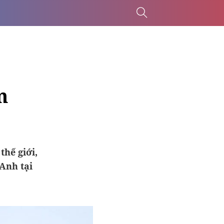
m
hế giới,
Anh tại