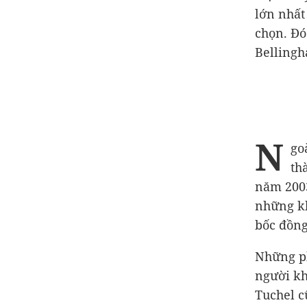
lớn nhất
chọn. Đó
Bellingh
N
go
th
năm 2003
những kh
bốc đồng
Những ph
người kh
Tuchel c