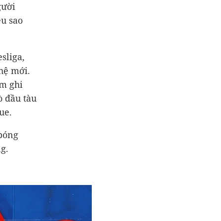
gười
êu sao
sliga,
hệ mới.
am ghi
ò đầu tàu
ue.
 bóng
g.