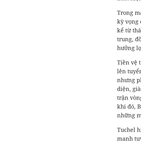
Trong mà
kỳ vọng 
kể từ th
trung, đ
hưởng lợ
Tiền vệ 
lên tuyể
nhưng ph
diện, gi
trận vòn
khi đó, 
những mà
Tuchel h
mạnh tuy