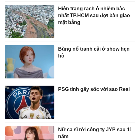
Hiện trạng rạch ô nhiễm bậc
nhất TP.HCM sau đợt bàn giao
mặt bằng
Bùng nổ tranh cãi ở show hẹn
hò
PSG tính gây sốc với sao Real
Nữ ca sĩ rời công ty JYP sau 11
năm