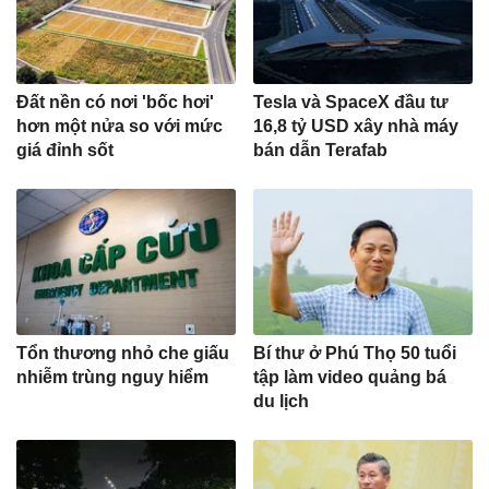
Đất nền có nơi 'bốc hơi'
Tesla và SpaceX đầu tư
hơn một nửa so với mức
16,8 tỷ USD xây nhà máy
giá đỉnh sốt
bán dẫn Terafab
Tổn thương nhỏ che giấu
Bí thư ở Phú Thọ 50 tuổi
nhiễm trùng nguy hiểm
tập làm video quảng bá
du lịch