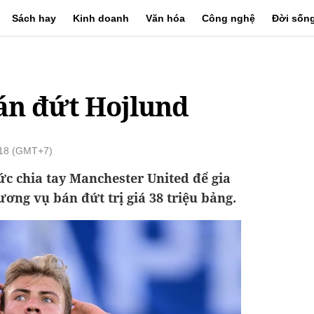
Sách hay
Kinh doanh
Văn hóa
Công nghệ
Đời sốn
án đứt Hojlund
:18 (GMT+7)
c chia tay Manchester United để gia
ơng vụ bán đứt trị giá 38 triệu bảng.