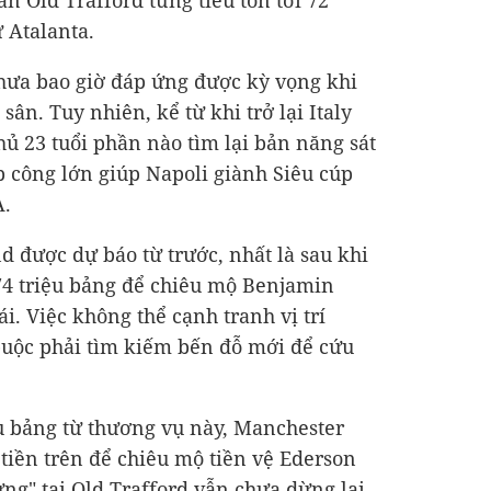
ân Old Trafford từng tiêu tốn tới 72
 Atalanta.
chưa bao giờ đáp ứng được kỳ vọng khi
 sân. Tuy nhiên, kể từ khi trở lại Italy
ủ 23 tuổi phần nào tìm lại bản năng sát
p công lớn giúp Napoli giành Siêu cúp
A.
d được dự báo từ trước, nhất là sau khi
74 triệu bảng để chiêu mộ Benjamin
. Việc không thể cạnh tranh vị trí
buộc phải tìm kiếm bến đỗ mới để cứu
ệu bảng từ thương vụ này, Manchester
ố tiền trên để chiêu mộ tiền vệ Ederson
ừng" tại Old Trafford vẫn chưa dừng lại.