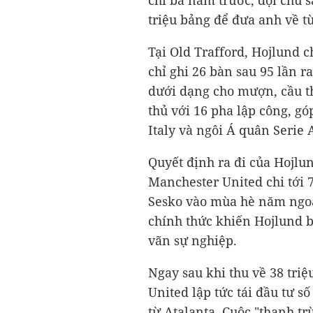
chỉ ba năm trước, đội chủ s
triệu bảng để đưa anh về từ
Tại Old Trafford, Hojlund 
chỉ ghi 26 bàn sau 95 lần ra
dưới dạng cho mượn, cầu th
thủ với 16 pha lập công, gó
Italy và ngôi Á quân Serie 
Quyết định ra đi của Hojlun
Manchester United chi tới 
Sesko vào mùa hè năm ngoái
chính thức khiến Hojlund 
vãn sự nghiệp.
Ngay sau khi thu về 38 tri
United lập tức tái đầu tư s
từ Atalanta. Cuộc "thanh tr