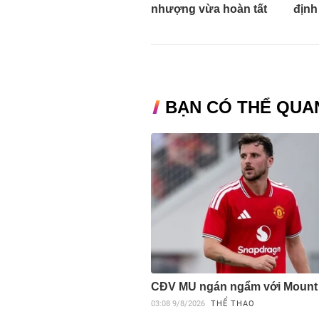
nhượng vừa hoàn tất
định
BẠN CÓ THỂ QUA
CĐV MU ngán ngẩm với Mount
03:08
9/8/2026
THỂ THAO