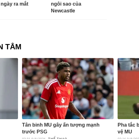
 ngày ra mắt
ngôi sao của
Newcastle
N TÂM
Tân binh MU gây ấn tượng mạnh
Pha tắc 
trước PSG
vệ MU