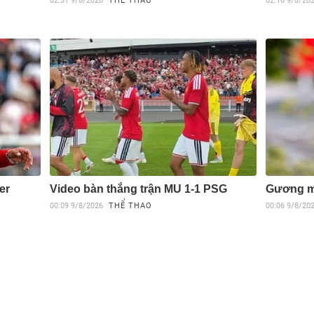
02:31
9/8/2026
THỂ THAO
02:16
9/8/20
er
Video bàn thắng trận MU 1-1 PSG
Gương mặ
00:09
9/8/2026
THỂ THAO
00:06
9/8/20