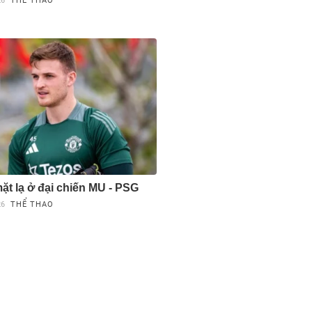
26
THỂ THAO
t lạ ở đại chiến MU - PSG
26
THỂ THAO