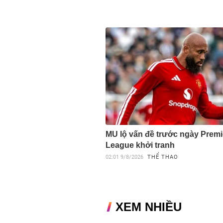
MU lộ vấn đề trước ngày Premi
League khởi tranh
02:01
9/8/2026
THỂ THAO
XEM NHIỀU