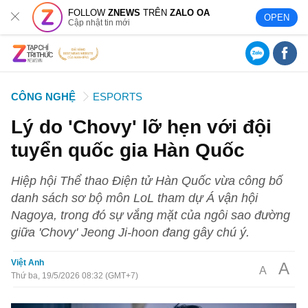
FOLLOW
ZNEWS
TRÊN
ZALO OA
OPEN
Cập nhật tin mới
CÔNG NGHỆ
ESPORTS
Lý do 'Chovy' lỡ hẹn với đội
tuyển quốc gia Hàn Quốc
Hiệp hội Thể thao Điện tử Hàn Quốc vừa công bố
danh sách sơ bộ môn LoL tham dự Á vận hội
Nagoya, trong đó sự vắng mặt của ngôi sao đường
giữa 'Chovy' Jeong Ji-hoon đang gây chú ý.
Việt Anh
A
A
Thứ ba, 19/5/2026 08:32 (GMT+7)