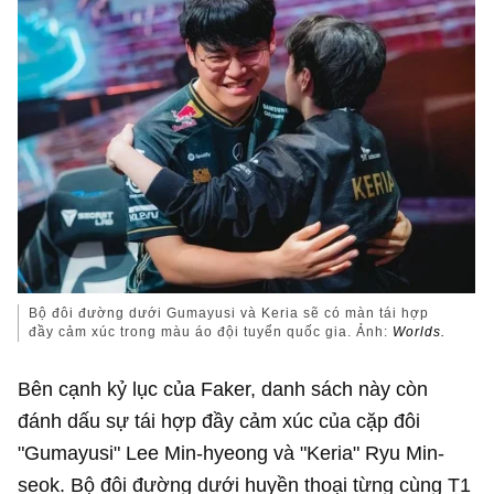
Bộ đôi đường dưới Gumayusi và Keria sẽ có màn tái hợp
đầy cảm xúc trong màu áo đội tuyển quốc gia. Ảnh:
Worlds.
Bên cạnh kỷ lục của Faker, danh sách này còn
đánh dấu sự tái hợp đầy cảm xúc của cặp đôi
"Gumayusi" Lee Min-hyeong và "Keria" Ryu Min-
seok. Bộ đôi đường dưới huyền thoại từng cùng T1