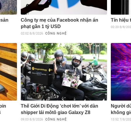
 sản
Công ty mẹ của Facebook nhận án
Tín hiệu
phạt gần 1 tỷ USD
02:20
8/8/20
02:02
8/8/2026
CÔNG NGHỆ
pin
Thế Giới Di Động ‘chơi lớn’ với dàn
Người d
B
shipper lái môtô giao Galaxy Z8
không gi
09:03
8/8/2026
CÔNG NGHỆ
13:52
7/8/20