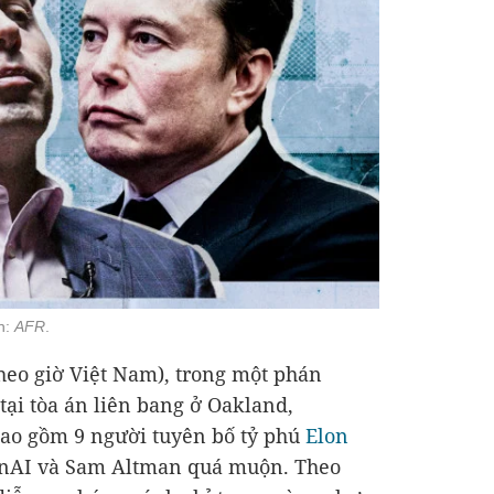
h:
AFR
.
theo giờ Việt Nam), trong một phán
tại tòa án liên bang ở Oakland,
bao gồm 9 người tuyên bố tỷ phú
Elon
nAI và Sam Altman quá muộn. Theo