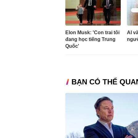
Elon Musk: 'Con trai tôi
AI v
đang học tiếng Trung
ngườ
Quốc'
BẠN CÓ THỂ QUA