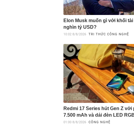
Elon Musk muốn gì với khối tài
nghìn tỷ USD?
10:02
8/8/2026
TRI THỨC CÔNG NGHỆ
Redmi 17 Series hút Gen Z với 
7.500 mAh và dải đèn LED RG
01:00
8/8/2026
CÔNG NGHỆ