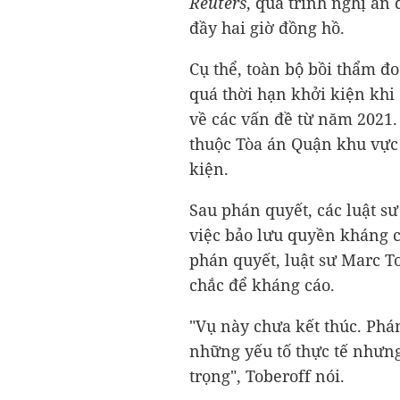
Reuters
, quá trình nghị án
đầy hai giờ đồng hồ.
Cụ thể, toàn bộ bồi thẩm đ
quá thời hạn khởi kiện khi
về các vấn đề từ năm 2021
thuộc Tòa án Quận khu vực 
kiện.
Sau phán quyết, các luật s
việc bảo lưu quyền kháng c
phán quyết, luật sư Marc To
chắc để kháng cáo.
"Vụ này chưa kết thúc. Phán
những yếu tố thực tế nhưn
trọng", Toberoff nói.