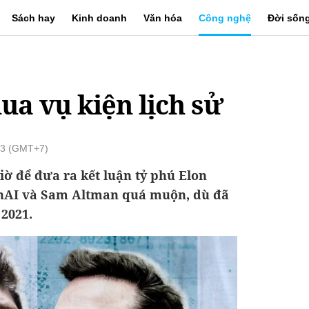
Sách hay
Kinh doanh
Văn hóa
Công nghệ
Đời sốn
ua vụ kiện lịch sử
13 (GMT+7)
iờ để đưa ra kết luận tỷ phú Elon
nAI và Sam Altman quá muộn, dù đã
 2021.