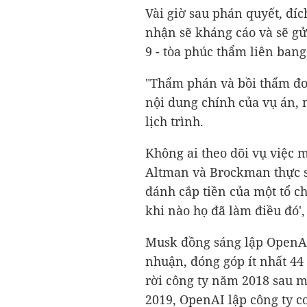
Vài giờ sau phán quyết, đí
nhận sẽ kháng cáo và sẽ gử
9 - tòa phúc thẩm liên bang
"Thẩm phán và bồi thẩm đo
nội dung chính của vụ án, m
lịch trình.
Không ai theo dõi vụ việc m
Altman và Brockman thực s
đánh cắp tiền của một tổ ch
khi nào họ đã làm điều đó', 
Musk đồng sáng lập OpenAI
nhuận, đóng góp ít nhất
44
rời công ty năm 2018 sau 
2019, OpenAI lập công ty c