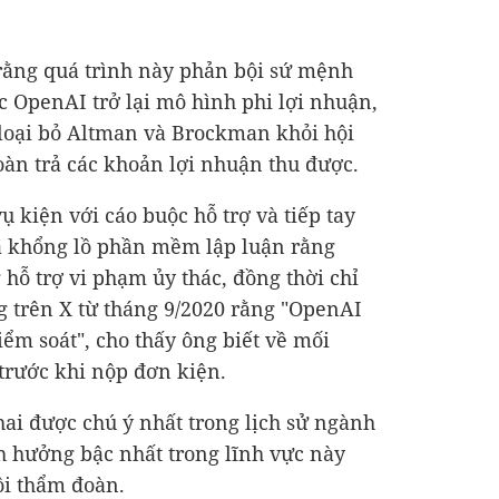
rằng quá trình này phản bội sứ mệnh
c OpenAI trở lại mô hình phi lợi nhuận,
 loại bỏ Altman và Brockman khỏi hội
oàn trả các khoản lợi nhuận thu được.
ụ kiện với cáo buộc hỗ trợ và tiếp tay
gã khổng lồ phần mềm lập luận rằng
hỗ trợ vi phạm ủy thác, đồng thời chỉ
 trên X từ tháng 9/2020 rằng "OpenAI
iểm soát", cho thấy ông biết về mối
trước khi nộp đơn kiện.
hai được chú ý nhất trong lịch sử ngành
nh hưởng bậc nhất trong lĩnh vực này
ồi thẩm đoàn.