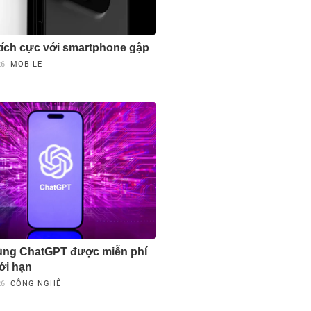
 tích cực với smartphone gập
26
MOBILE
ùng ChatGPT được miễn phí
ới hạn
26
CÔNG NGHỆ