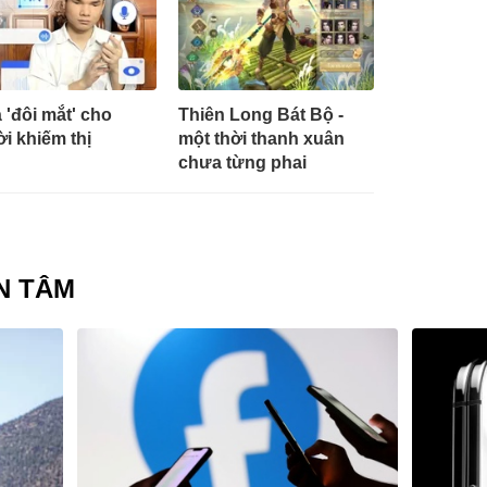
à 'đôi mắt' cho
Thiên Long Bát Bộ -
i khiếm thị
một thời thanh xuân
chưa từng phai
N TÂM