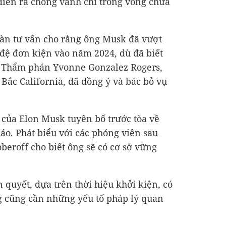
 diễn ra chóng vánh chỉ trong vòng chưa
oàn tư vấn cho rằng ông Musk đã vượt
 đệ đơn kiện vào năm 2024, dù đã biết
. Thẩm phán Yvonne Gonzalez Rogers,
Bắc California, đã đồng ý và bác bỏ vụ
ư của Elon Musk tuyên bố trước tòa về
áo. Phát biểu với các phóng viên sau
beroff cho biết ông sẽ có cơ sở vững
 quyết, dựa trên thời hiệu khởi kiện, có
g cũng cần những yếu tố pháp lý quan