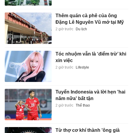
Thêm quán cà phê của ông
Đặng Lê Nguyên Vũ mở tại Mỹ
2 giờ trước
Du lịch
Tóc nhuộm vẫn là ‘điểm trừ’ khi
xin việc
2 giờ trước
Lifestyle
Tuyển Indonesia và lời hẹn 'hai
năm nữa' bất tận
2 giờ trước
Thể thao
Từ thợ cơ khí thành 'ông già