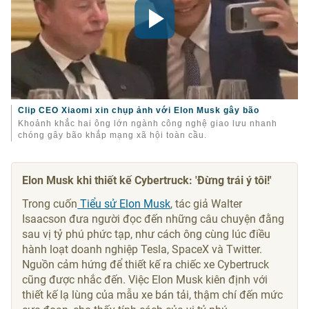
Clip CEO Xiaomi xin chụp ảnh với Elon Musk gây bão
Khoảnh khắc hai ông lớn ngành công nghệ giao lưu nhanh
chóng gây bão khắp mạng xã hội toàn cầu.
Elon Musk khi thiết kế Cybertruck: 'Đừng trái ý tôi!'
Trong cuốn
Tiểu sử Elon Musk
, tác giả Walter
Isaacson đưa người đọc đến những câu chuyện đằng
sau vị tỷ phú phức tạp, như cách ông cùng lúc điều
hành loạt doanh nghiệp Tesla, SpaceX và Twitter.
Nguồn cảm hứng để thiết kế ra chiếc xe Cybertruck
cũng được nhắc đến. Việc Elon Musk kiên định với
thiết kế lạ lùng của mẫu xe bán tải, thậm chí đến mức