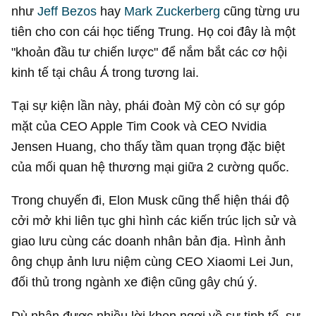
như
Jeff Bezos
hay
Mark Zuckerberg
cũng từng ưu
tiên cho con cái học tiếng Trung. Họ coi đây là một
"khoản đầu tư chiến lược" để nắm bắt các cơ hội
kinh tế tại châu Á trong tương lai.
Tại sự kiện lần này, phái đoàn Mỹ còn có sự góp
mặt của CEO Apple Tim Cook và CEO Nvidia
Jensen Huang, cho thấy tầm quan trọng đặc biệt
của mối quan hệ thương mại giữa 2 cường quốc.
Trong chuyến đi, Elon Musk cũng thể hiện thái độ
cởi mở khi liên tục ghi hình các kiến trúc lịch sử và
giao lưu cùng các doanh nhân bản địa. Hình ảnh
ông chụp ảnh lưu niệm cùng CEO Xiaomi Lei Jun,
đối thủ trong ngành xe điện cũng gây chú ý.
Dù nhận được nhiều lời khen ngợi về sự tinh tế, sự