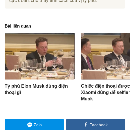
cực đoan, cho thấy tính cách của vị tỷ phú.
Bài liên quan
Tỷ phú Elon Musk dùng điện
Chiếc điện thoại đượ
thoại gì
Xiaomi dùng để selfie 
Musk
Zalo
Facebook