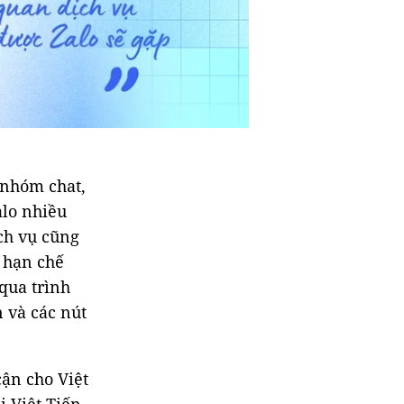
 nhóm chat,
alo nhiều
ịch vụ cũng
 hạn chế
 qua trình
 và các nút
cận cho Việt