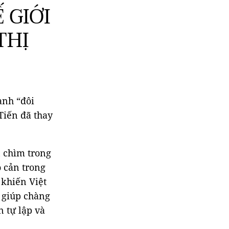
 GIỚI
THỊ
ành “đôi
Tiến đã thay
n chìm trong
o cản trong
 khiến Việt
 giúp chàng
n tự lập và