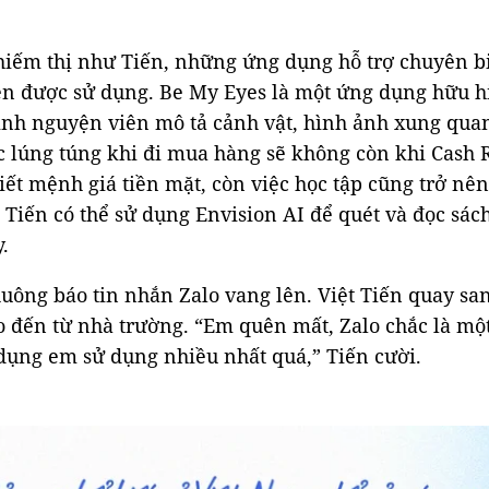
hiếm thị như Tiến, những ứng dụng hỗ trợ chuyên b
n được sử dụng. Be My Eyes là một ứng dụng hữu h
tình nguyện viên mô tả cảnh vật, hình ảnh xung qu
 lúng túng khi đi mua hàng sẽ không còn khi Cash 
iết mệnh giá tiền mặt, còn việc học tập cũng trở nê
 Tiến có thể sử dụng Envision AI để quét và đọc sác
.
uông báo tin nhắn Zalo vang lên. Việt Tiến quay san
o đến từ nhà trường. “Em quên mất, Zalo chắc là mộ
ụng em sử dụng nhiều nhất quá,” Tiến cười.