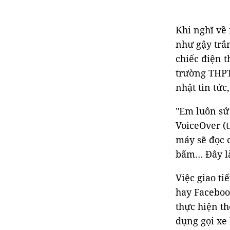
Khi nghĩ về 
như gậy trắn
chiếc điện t
trường THPT 
nhật tin tức
"Em luôn sử
VoiceOver (
máy sẽ đọc 
bấm… Đây là
Việc giao ti
hay Faceboo
thực hiện t
dụng gọi xe 