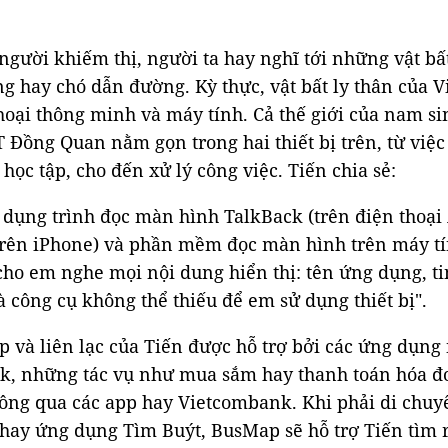
người khiếm thị, người ta hay nghĩ tới những vật bất
g hay chó dẫn đường. Kỳ thực, vật bất ly thân của Vi
hoại thông minh và máy tính. Cả thế giới của nam si
Đồng Quan nằm gọn trong hai thiết bị trên, từ việc 
, học tập, cho đến xử lý công việc. Tiến chia sẻ:
 dụng trình đọc màn hình TalkBack (trên điện thoại
trên iPhone) và phần mềm đọc màn hình trên máy tí
cho em nghe mọi nội dung hiển thị: tên ứng dụng, ti
 công cụ không thể thiếu để em sử dụng thiết bị".
ếp và liên lạc của Tiến được hỗ trợ bởi các ứng dụng
k, những tác vụ như mua sắm hay thanh toán hóa 
hông qua các app hay Vietcombank. Khi phải di chuy
hay ứng dụng Tìm Buýt, BusMap sẽ hỗ trợ Tiến tìm r