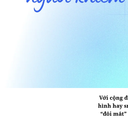
Với cộng 
hình hay s
“đôi mắt” 