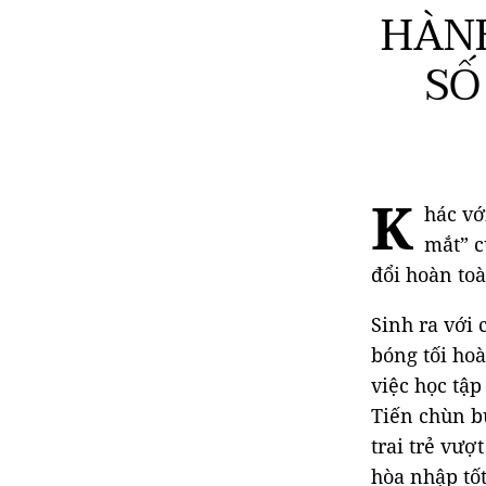
HÀNH
SỐ
K
hác vớ
mắt” c
đổi hoàn to
Sinh ra với
bóng tối hoà
việc học tập
Tiến chùn b
trai trẻ vượ
hòa nhập tố