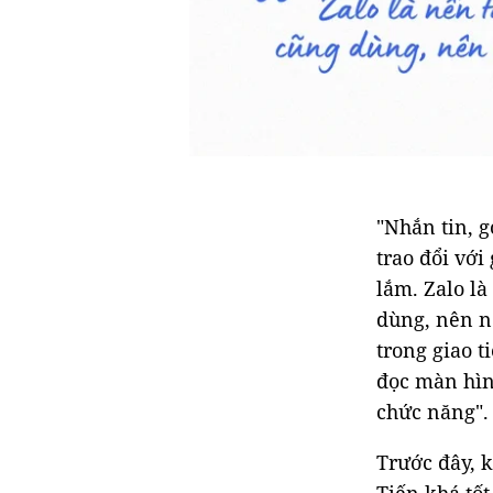
"Nhắn tin, g
trao đổi với
lắm. Zalo là
dùng, nên n
trong giao t
đọc màn hìn
chức năng".
Trước đây, k