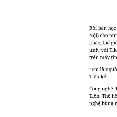
Rời bàn học 
Nội) cho mìn
khác, thế gi
tính, với Ti
trên máy tín
“Em là ngườ
Tiến kể.
Công nghệ đ
Tiến. Thế hệ
nghệ bùng n