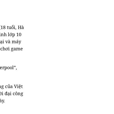
(18 tuổi, Hà
inh lớp 10
oại và máy
g chơi game
erpool”,
g của Việt
ời đại công
ày.