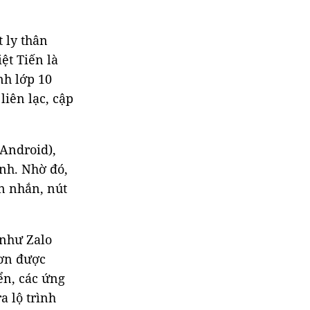
 ly thân
ệt Tiến là
nh lớp 10
liên lạc, cập
 Android),
nh. Nhờ đó,
n nhắn, nút
 như Zalo
đơn được
ển, các ứng
a lộ trình