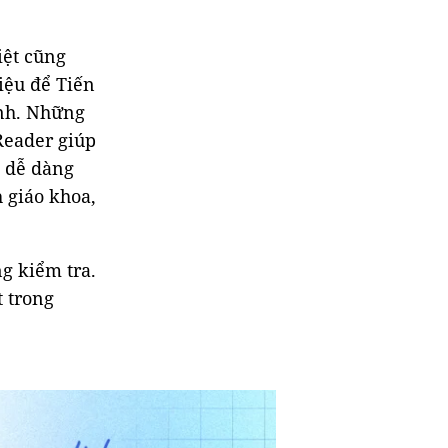
iệt cũng
iệu để Tiến
anh. Những
Reader giúp
n dễ dàng
h giáo khoa,
g kiểm tra.
t trong