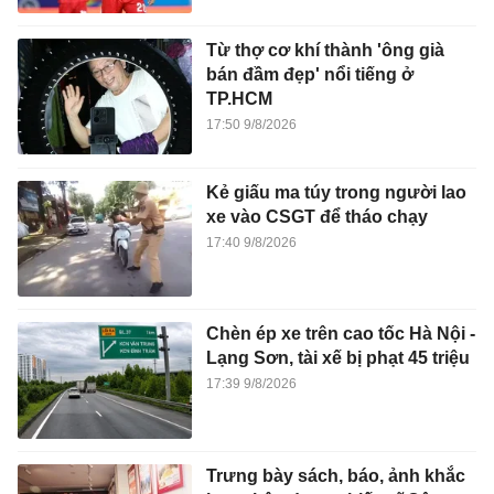
Từ thợ cơ khí thành 'ông già
bán đầm đẹp' nổi tiếng ở
TP.HCM
17:50 9/8/2026
Kẻ giấu ma túy trong người lao
xe vào CSGT để tháo chạy
17:40 9/8/2026
Chèn ép xe trên cao tốc Hà Nội -
Lạng Sơn, tài xế bị phạt 45 triệu
17:39 9/8/2026
Trưng bày sách, báo, ảnh khắc