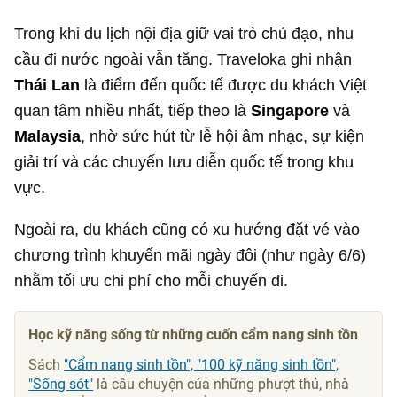
Trong khi du lịch nội địa giữ vai trò chủ đạo, nhu
cầu đi nước ngoài vẫn tăng. Traveloka ghi nhận
Thái Lan
là điểm đến quốc tế được du khách Việt
quan tâm nhiều nhất, tiếp theo là
Singapore
và
Malaysia
, nhờ sức hút từ lễ hội âm nhạc, sự kiện
giải trí và các chuyến lưu diễn quốc tế trong khu
vực.
Ngoài ra, du khách cũng có xu hướng đặt vé vào
chương trình khuyến mãi ngày đôi (như ngày 6/6)
nhằm tối ưu chi phí cho mỗi chuyến đi.
Học kỹ năng sống từ những cuốn cẩm nang sinh tồn
Sách
"Cẩm nang sinh tồn", "100 kỹ năng sinh tồn",
"Sống sót"
là câu chuyện của những phượt thủ, nhà