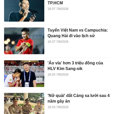
TP.HCM
18:37 7/8/2026
Tuyển Việt Nam vs Campuchia:
Quang Hải đi vào lịch sử
18:37 7/8/2026
'Áo vía' hơn 3 triệu đồng của
HLV Kim Sang-sik
18:35 7/8/2026
'Nữ quái' đất Cảng sa lưới sau 4
năm gây án
18:33 7/8/2026