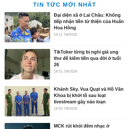
TIN TỨC MỚI NHẤT
Đại diện xã ở Lai Châu: Không
tiếp nhận tiền từ thiện của Huấn
Hoa Hồng
19:11 7/8/2026
TikToker từng bị nghi giả ung
thư để kiếm tiền qua đời ở tuổi
26
18:51 7/8/2026
Khánh Sky, Vua Quạt và Hồ Văn
Khoa bị khởi tố sau loạt
livestream gây náo loạn
18:42 7/8/2026
MCK rút khỏi đêm nhạc ở