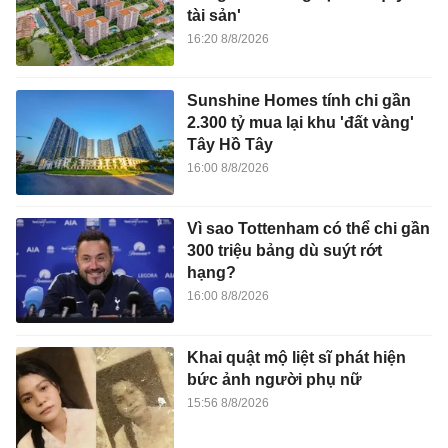
tài sản'
16:20 8/8/2026
Sunshine Homes tính chi gần
2.300 tỷ mua lại khu 'đất vàng'
Tây Hồ Tây
16:00 8/8/2026
Vì sao Tottenham có thể chi gần
300 triệu bảng dù suýt rớt
hạng?
16:00 8/8/2026
Khai quật mộ liệt sĩ phát hiện
bức ảnh người phụ nữ
15:56 8/8/2026