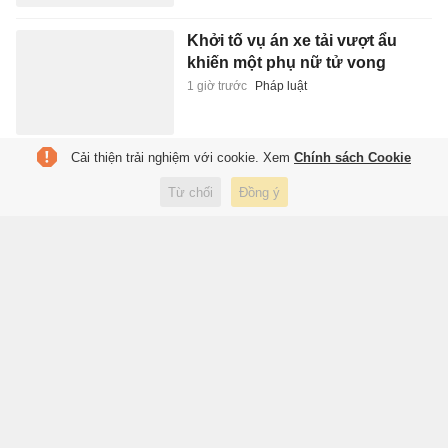
Khởi tố vụ án xe tải vượt ẩu
khiến một phụ nữ tử vong
1 giờ trước
Pháp luật
Cải thiện trải nghiệm với cookie. Xem
Chính sách Cookie
Bắt giam nữ TikToker Phượng
Nguyễn
Từ chối
Đồng ý
1 giờ trước
Pháp luật
Đại tướng Phan Văn Giang: Cấp
xã phải có thao trường để bộ
đội huấn luyện
1 giờ trước
Xã hội
Quyền lực thầm lặng của Carlo