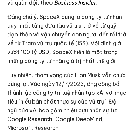
và quân đội, theo
Business Insider.
Đáng chú ý, SpaceX cũng là công ty tư nhân
duy nhất từng đưa tàu vũ trụ trở về từ quỹ
đạo thấp và vận chuyển con người đến rồi trở
về từ Trạm vũ trụ quốc tế (ISS). Với định giá
vượt
100 tỷ USD
, SpaceX hiện là một trong
những công ty tư nhân giá trị nhất thế giới.
Tuy nhiên, tham vọng của Elon Musk vẫn chưa
dừng lại. Vào ngày 12/7/2023, ông công bố
thành lập công ty
trí tuệ nhân tạo
xAI với mục
tiêu "hiểu bản chất thực sự của vũ trụ". Đội
ngũ của xAI bao gồm nhiều cựu nhân sự từ:
Google Research, Google DeepMind,
Microsoft Research.