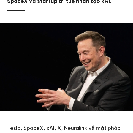
SpaceX và startup trí tuệ nhân tạo xAI.
Tesla, SpaceX, xAI, X, Neuralink về mặt pháp