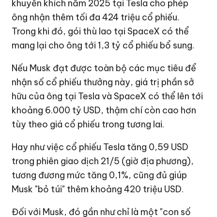
khuyến khích năm 2025 tại Tesla cho phép
ông nhận thêm tối đa 424 triệu cổ phiếu.
Trong khi đó, gói thù lao tại SpaceX có thể
mang lại cho ông tới 1,3 tỷ cổ phiếu bổ sung.
Nếu Musk đạt được toàn bộ các mục tiêu để
nhận số cổ phiếu thưởng này, giá trị phần sở
hữu của ông tại Tesla và SpaceX có thể lên tới
khoảng
6.000 tỷ USD
, thậm chí còn cao hơn
tùy theo giá cổ phiếu trong tương lai.
Hay như việc cổ phiếu Tesla tăng
0,59 USD
trong phiên giao dịch 21/5 (giờ địa phương),
tương đương mức tăng 0,1%, cũng đủ giúp
Musk "bỏ túi" thêm khoảng
420 triệu USD
.
Đối với Musk, đó gần như chỉ là một "con số