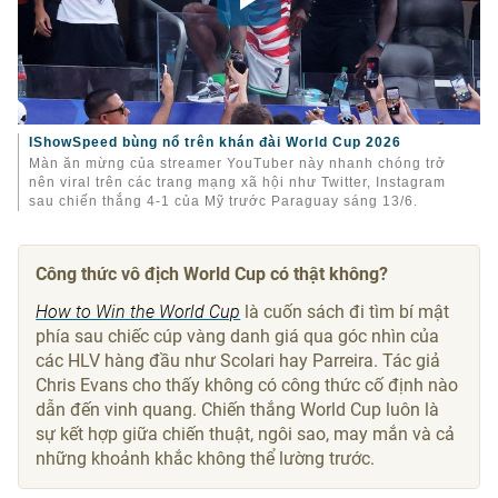
IShowSpeed bùng nổ trên khán đài World Cup 2026
Màn ăn mừng của streamer YouTuber này nhanh chóng trở
nên viral trên các trang mạng xã hội như Twitter, Instagram
sau chiến thắng 4-1 của Mỹ trước Paraguay sáng 13/6.
Công thức vô địch World Cup có thật không?
How to Win the World Cup
là cuốn sách đi tìm bí mật
phía sau chiếc cúp vàng danh giá qua góc nhìn của
các HLV hàng đầu như Scolari hay Parreira. Tác giả
Chris Evans cho thấy không có công thức cố định nào
dẫn đến vinh quang. Chiến thắng World Cup luôn là
sự kết hợp giữa chiến thuật, ngôi sao, may mắn và cả
những khoảnh khắc không thể lường trước.