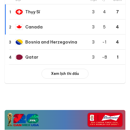
Thụy Sĩ
3
4
7
1
Canada
3
5
4
2
Bosnia and Herzegovina
3
-1
4
3
Qatar
3
-8
1
4
Xem lịch thi đấu