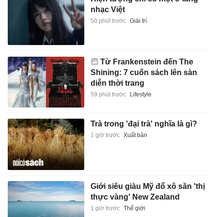
nhạc Việt
50 phút trước
Giải trí
Từ Frankenstein đến The
Shining: 7 cuốn sách lên sàn
diễn thời trang
59 phút trước
Lifestyle
Trà trong 'đại trà' nghĩa là gì?
1 giờ trước
Xuất bản
Giới siêu giàu Mỹ đổ xô săn 'thị
thực vàng' New Zealand
1 giờ trước
Thế giới