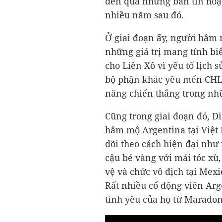
đến qua những bản tin hoặc
nhiều năm sau đó.
Ở giai đoạn ấy, người hâm
những giá trị mang tính b
cho Liên Xô vì yếu tố lịch 
bộ phận khác yêu mến CHLB
năng chiến thắng trong nh
Cũng trong giai đoạn đó, D
hâm mộ Argentina tại Việt
dõi theo cách hiện đại nh
cậu bé vàng với mái tóc xù
vệ và chức vô địch tại Mex
Rất nhiều cổ động viên Arg
tình yêu của họ từ Maradon