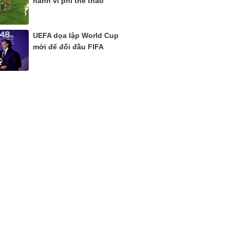
hành vi phi thể thao
UEFA dọa lập World Cup
mới để đối đầu FIFA