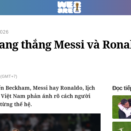
026
ng thắng Messi và Ronal
5 (GMT+7)
n Beckham, Messi hay Ronaldo, lịch
Đọc tiế
 Việt Nam phản ánh rõ cách người
 từng thế hệ.