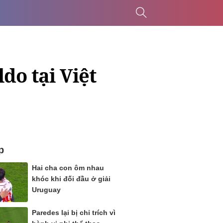
do tại Việt
p
Hai cha con ôm nhau
khóc khi đối đầu ở giải
Uruguay
Paredes lại bị chỉ trích vì