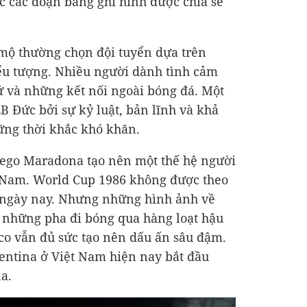
 các đoạn băng ghi hình được chia sẻ
 mộ thường chọn đội tuyển dựa trên
iểu tượng. Nhiều người dành tình cảm
sử và những kết nối ngoài bóng đá. Một
 Đức bởi sự kỷ luật, bản lĩnh và khả
ững thời khắc khó khăn.
iego Maradona tạo nên một thế hệ người
 Nam. World Cup 1986 không được theo
ư ngày nay. Nhưng những hình ảnh về
, những pha đi bóng qua hàng loạt hậu
ico vẫn đủ sức tạo nên dấu ấn sâu đậm.
entina ở Việt Nam hiện nay bắt đầu
a.