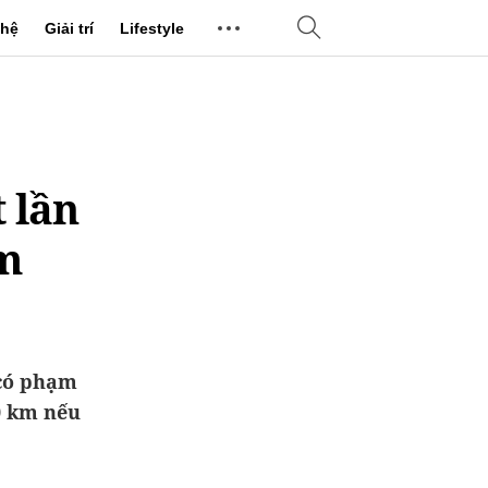
hệ
Giải trí
Lifestyle
 lần
km
 có phạm
0 km nếu