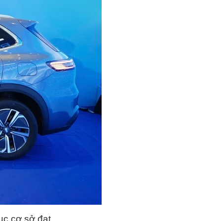
ục cơ sở đạt