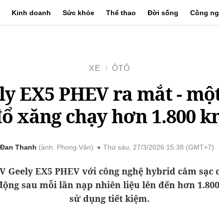
Kinh doanh
Sức khỏe
Thể thao
Đời sống
Công ng
XE
ÔTÔ
ly EX5 PHEV ra mắt - một
ổ xăng chạy hơn 1.800 
Đan Thanh
ảnh: Phong Vân
Thứ sáu, 27/3/2026 15:38 (GMT+7)
 Geely EX5 PHEV với công nghệ hybrid cắm sạc
 động sau mỗi lần nạp nhiên liệu lên đến hơn 1.80
sử dụng tiết kiệm.