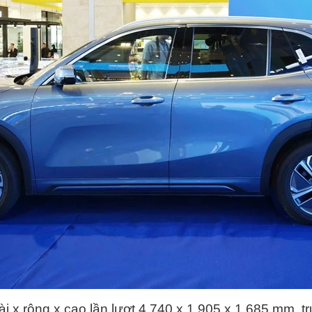
ài x rộng x cao lần lượt 4.740 x 1.905 x 1.685 mm, tr