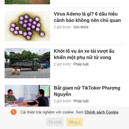
Virus Adeno là gì? 6 dấu hiệu
cảnh báo không nên chủ quan
2 giờ trước
Sức khỏe
Khởi tố vụ án xe tải vượt ẩu
khiến một phụ nữ tử vong
2 giờ trước
Pháp luật
Bắt giam nữ TikToker Phượng
Nguyễn
2 giờ trước
Pháp luật
Cải thiện trải nghiệm với cookie. Xem
Chính sách Cookie
Từ chối
Đồng ý
Đại tướng Phan Văn Giang: Cấp