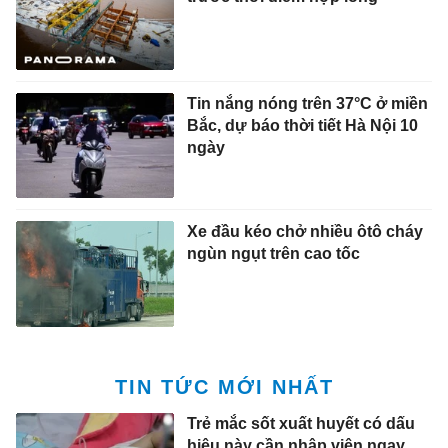
Tin nắng nóng trên 37°C ở miền
Bắc, dự báo thời tiết Hà Nội 10
ngày
Xe đầu kéo chở nhiều ôtô cháy
ngùn ngụt trên cao tốc
TIN TỨC MỚI NHẤT
Trẻ mắc sốt xuất huyết có dấu
hiệu này cần nhập viện ngay