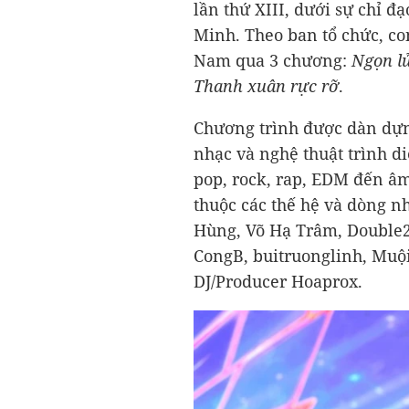
lần thứ XIII, dưới sự chỉ 
Minh. Theo ban tổ chức, con
Nam qua 3 chương:
Ngọn l
Thanh xuân rực rỡ
.
Chương trình được dàn dựn
nhạc và nghệ thuật trình di
pop, rock, rap, EDM đến â
thuộc các thế hệ và dòng 
Hùng, Võ Hạ Trâm, Double
CongB, buitruonglinh, Muộ
DJ/Producer Hoaprox.