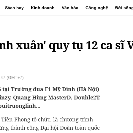
Sách hay
Kinh doanh
Văn hóa
Công nghệ
Đời sốn
h xuân' quy tụ 12 ca sĩ V
1:47 (GMT+7)
6 tại Trường đua F1 Mỹ Đình (Hà Nội)
inzy, Quang Hùng MasterD, Double2T,
uitruonglinh...
Tiền Phong tổ chức, là chương trình
mừng thành công Đại hội Đoàn toàn quốc