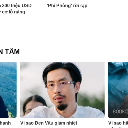
 200 triệu USD
'Phí Phông' rời rạp
 cơ lỗ nặng
N TÂM
Thanh
Vì sao Đen Vâu giảm nhiệt
Vì sao h