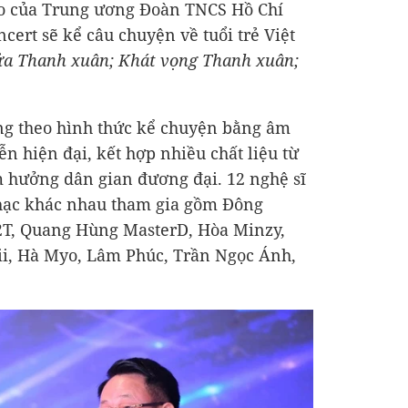
đạo của Trung ương Đoàn TNCS Hồ Chí
cert sẽ kể câu chuyện về tuổi trẻ Việt
ửa Thanh xuân; Khát vọng Thanh xuân;
g theo hình thức kể chuyện bằng âm
ễn hiện đại, kết hợp nhiều chất liệu từ
m hưởng dân gian đương đại. 12 nghệ sĩ
nhạc khác nhau tham gia gồm Đông
2T, Quang Hùng MasterD, Hòa Minzy,
ii, Hà Myo, Lâm Phúc, Trần Ngọc Ánh,