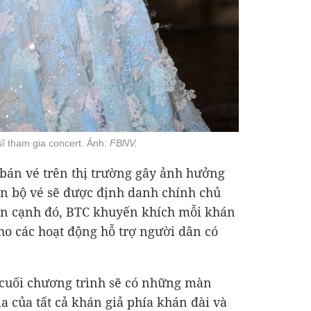
ĩ tham gia concert. Ảnh:
FBNV.
bán vé trên thị trường gây ảnh hưởng
àn bộ vé sẽ được định danh chính chủ
n cạnh đó, BTC khuyến khích mỗi khán
ho các hoạt động hỗ trợ người dân có
ộ cuối chương trình sẽ có những màn
a của tất cả khán giả phía khán đài và