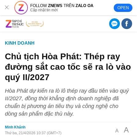
FOLLOW
ZNEWS
TRÊN
ZALO OA
OPEN
Cập nhật tin mới
KINH DOANH
Chủ tịch Hòa Phát: Thép ray
đường sắt cao tốc sẽ ra lò vào
quý II/2027
Hòa Phát dự kiến ra lò lô thép ray đầu tiên vào quý
II/2027, đồng thời khẳng định doanh nghiệp đã
chuẩn bị phương án tiêu thụ và công nghệ cho
dòng sản phẩm đặc thù này.
Minh Khánh
A
A
Thứ ba, 21/4/2026 10:37 (GMT+7)