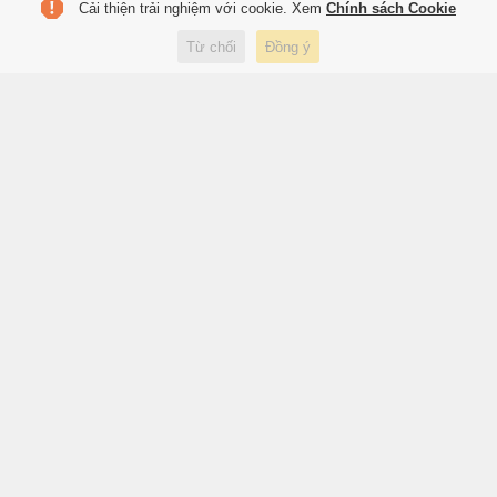
Cải thiện trải nghiệm với cookie. Xem
Chính sách Cookie
Dùng hồ sơ vay đáo hạn ngân
Từ chối
Đồng ý
hàng giả chiếm đoạt hơn 7 tỷ
đồng
3 giờ trước
Pháp luật
Herdman đang làm phí dàn sao
Indonesia
3 giờ trước
Thể thao
Xe đầu kéo chở nhiều ôtô cháy
ngùn ngụt trên cao tốc
3 giờ trước
Xã hội
Ngân hàng thu 'đống tiền' từ
trái phiếu