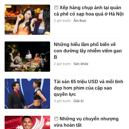
Xếp hàng chụp ảnh tại quán
cà phê có sạp hoa quả ở Hà Nội
2 giờ trước
Ẩm thực
Những hiểu lầm phổ biến về
con đường lây nhiễm viêm gan
B
2 giờ trước
Sức khỏe
Tài sản 65 triệu USD và mối tình
đẹp hơn phim của cặp sao
quyền lực
3 giờ trước
Giải trí
Những vụ chuyển nhượng
vừa hoàn tất