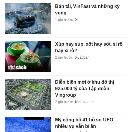
Bán tải, VinFast và những kỳ
vọng
1 giờ trước
Xe
Xúp hay súp, xốt hay sốt, si rô
hay xi rô?
2 giờ trước
Xuất bản
Diễn biến mới ở khu đô thị
925.000 tỷ của Tập đoàn
Vingroup
2 giờ trước
Kinh doanh
Mỹ công bố 41 hồ sơ UFO,
nhiều vụ vẫn bí ẩn