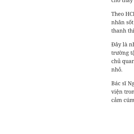
cho thấy
Theo HCD
nhân sốt
thanh th
Đây là n
trường t
chủ quan
nhỏ.
Bác sĩ N
viện tro
cảm cúm 