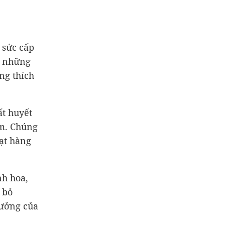
 sức cấp
g những
ng thích
ất huyết
ễm. Chúng
oạt hàng
nh hoa,
 bỏ
tưởng của