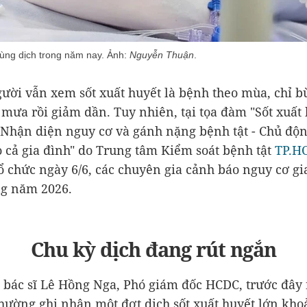
bùng dịch trong năm nay. Ảnh:
Nguyễn Thuận
.
ười vẫn xem sốt xuất huyết là bệnh theo mùa, chỉ b
mưa rồi giảm dần. Tuy nhiên, tại tọa đàm "Sốt xuất
Nhận diện nguy cơ và gánh nặng bệnh tật - Chủ độ
 cả gia đình" do Trung tâm Kiểm soát bệnh tật
TP.H
ổ chức ngày 6/6, các chuyên gia cảnh báo nguy cơ gi
ng năm 2026.
Chu kỳ dịch đang rút ngắn
 bác sĩ Lê Hồng Nga, Phó giám đốc HCDC, trước đây
thường ghi nhận một đợt dịch sốt xuất huyết lớn kho