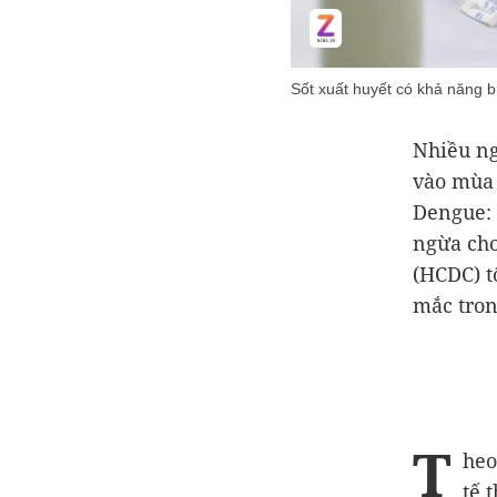
Sốt xuất huyết có khả năng 
Nhiều ng
vào mùa 
Dengue: 
ngừa cho
(HCDC) t
mắc tro
T
heo
tế 