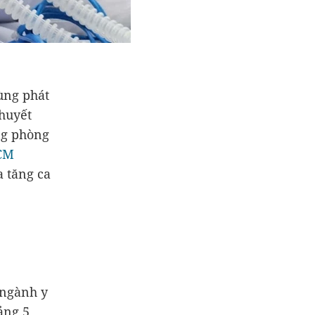
ùng phát
 huyết
ng phòng
CM
a tăng ca
 ngành y
ảng 5