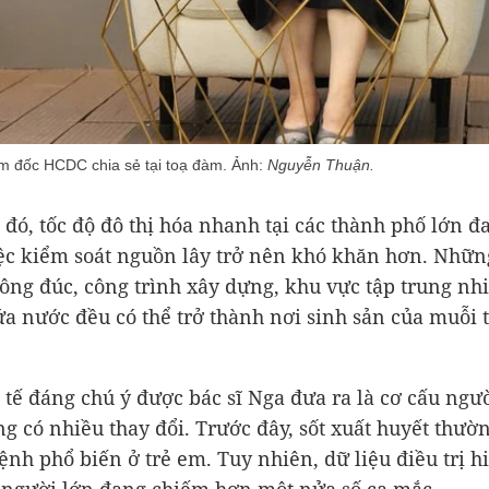
m đốc HCDC chia sẻ tại toạ đàm. Ảnh:
Nguyễn Thuận.
 đó, tốc độ đô thị hóa nhanh tại các thành phố lớn đ
ệc kiểm soát nguồn lây trở nên khó khăn hơn. Nhữ
ông đúc, công trình xây dựng, khu vực tập trung nhi
a nước đều có thể trở thành nơi sinh sản của muỗi 
 tế đáng chú ý được bác sĩ Nga đưa ra là cơ cấu ngư
g có nhiều thay đổi. Trước đây, sốt xuất huyết thườ
ệnh phổ biến ở trẻ em. Tuy nhiên, dữ liệu điều trị h