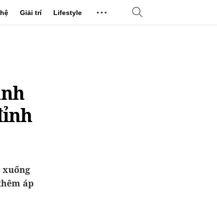
hệ
Giải trí
Lifestyle
ảnh
đỉnh
m xuống
 thêm áp