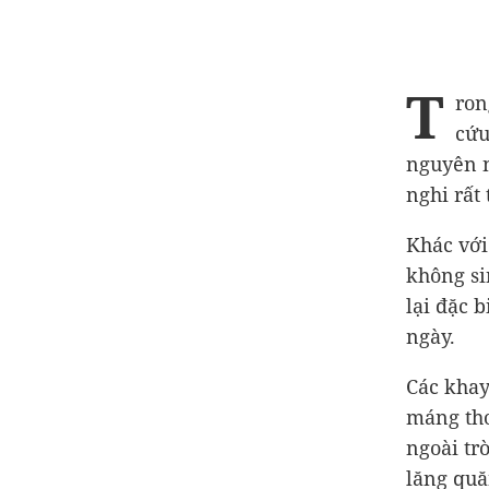
T
ron
cứu
nguyên n
nghi rất
Khác với
không si
lại đặc 
ngày.
Các khay
máng tho
ngoài tr
lăng quă