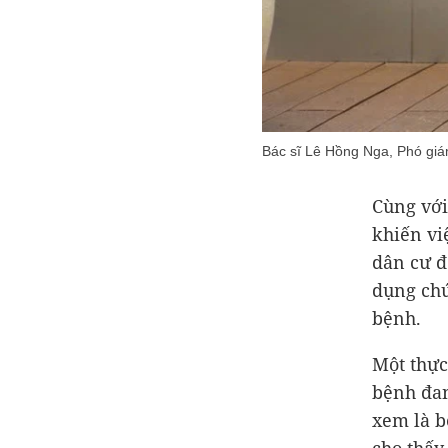
Bác sĩ Lê Hồng Nga, Phó giá
Cùng với
khiến vi
dân cư đ
dụng chứ
bệnh.
Một thực
bệnh đan
xem là b