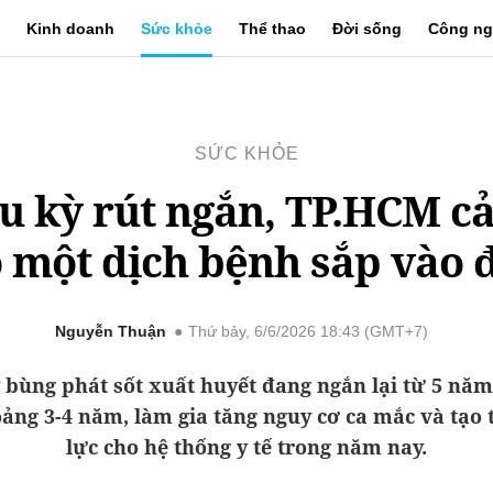
Kinh doanh
Sức khỏe
Thể thao
Đời sống
Công ng
SỨC KHỎE
u kỳ rút ngắn, TP.HCM c
 một dịch bệnh sắp vào 
Nguyễn Thuận
Thứ bảy, 6/6/2026 18:43 (GMT+7)
 bùng phát sốt xuất huyết đang ngắn lại từ 5 nă
ảng 3-4 năm, làm gia tăng nguy cơ ca mắc và tạo
lực cho hệ thống y tế trong năm nay.