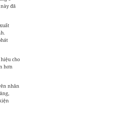
 này đã
xuất
nh.
phát
 hiệu cho
ần hơn
uyên nhân
tăng,
kiện