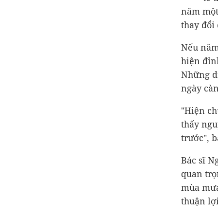
năm một 
thay đổi
Nếu năm 
hiện đỉn
Những dữ
ngày cà
"Hiện ch
thấy ngu
trước", 
Bác sĩ N
quan trọ
mùa mưa 
thuận lợ