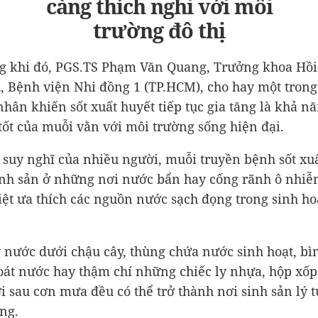
càng thích nghi với môi
trường đô thị
g khi đó, PGS.TS Phạm Văn Quang, Trưởng khoa Hồi
, Bệnh viện Nhi đồng 1 (TP.HCM), cho hay một tron
hân khiến sốt xuất huyết tiếp tục gia tăng là khả nă
 tốt của muỗi vằn với môi trường sống hiện đại.
 suy nghĩ của nhiều người, muỗi truyền bệnh sốt xu
nh sản ở những nơi nước bẩn hay cống rãnh ô nhi
biệt ưa thích các nguồn nước sạch đọng trong sinh h
 nước dưới chậu cây, thùng chứa nước sinh hoạt, bì
át nước hay thậm chí những chiếc ly nhựa, hộp xốp
ời sau cơn mưa đều có thể trở thành nơi sinh sản lý 
ng.