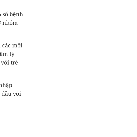
% số bệnh
 ở nhóm
i các môi
tâm lý
với trẻ
 nhập
 đầu với