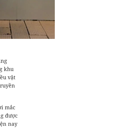
ang
ng khu
ều vật
truyền
ời mắc
ng được
iện nay