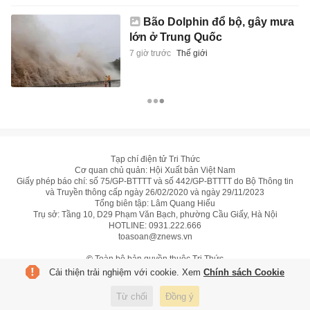
Bão Dolphin đổ bộ, gây mưa
lớn ở Trung Quốc
7 giờ trước
Thế giới
Tạp chí điện tử Tri Thức
Cơ quan chủ quản: Hội Xuất bản Việt Nam
Giấy phép báo chí: số 75/GP-BTTTT và số 442/GP-BTTTT do Bộ Thông tin
và Truyền thông cấp ngày 26/02/2020 và ngày 29/11/2023
Tổng biên tập: Lâm Quang Hiếu
Trụ sở: Tầng 10, D29 Phạm Văn Bạch, phường Cầu Giấy, Hà Nội
HOTLINE:
0931.222.666
toasoan@znews.vn
©
Toàn bộ bản quyền thuộc Tri Thức
Cải thiện trải nghiệm với cookie. Xem
Chính sách Cookie
Từ chối
Đồng ý