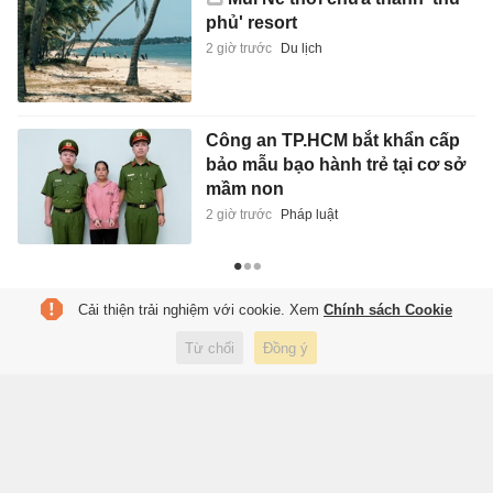
phủ' resort
2 giờ trước
Du lịch
Công an TP.HCM bắt khẩn cấp
bảo mẫu bạo hành trẻ tại cơ sở
mầm non
2 giờ trước
Pháp luật
Cải thiện trải nghiệm với cookie. Xem
Chính sách Cookie
Từ chối
Đồng ý
Tạp chí điện tử Tri Thức
Cơ quan chủ quản: Hội Xuất bản Việt Nam
Giấy phép báo chí: số 75/GP-BTTTT và số 442/GP-BTTTT do Bộ Thông tin
và Truyền thông cấp ngày 26/02/2020 và ngày 29/11/2023
Tổng biên tập: Lâm Quang Hiếu
Trụ sở: Tầng 10, D29 Phạm Văn Bạch, phường Cầu Giấy, Hà Nội
HOTLINE:
0931.222.666
toasoan@znews.vn