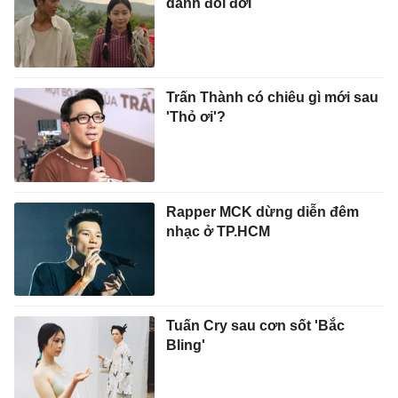
danh đổi đời
Trấn Thành có chiêu gì mới sau
'Thỏ ơi'?
Rapper MCK dừng diễn đêm
nhạc ở TP.HCM
Tuấn Cry sau cơn sốt 'Bắc
Bling'