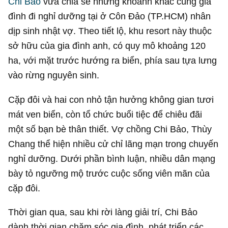
Chi Bảo
vừa chia sẻ những khoảnh khắc cùng gia
đình đi nghỉ dưỡng tại ở Côn Đảo (TP.HCM) nhân
dịp sinh nhật vợ. Theo tiết lộ, khu resort này thuộc
sở hữu của gia đình anh, có quy mô khoảng 120
ha, với mặt trước hướng ra biển, phía sau tựa lưng
vào rừng nguyên sinh.
Cặp đôi và hai con nhỏ tận hưởng không gian tươi
mát ven biển, còn tổ chức buổi tiệc để chiêu đãi
một số bạn bè thân thiết. Vợ chồng Chi Bảo, Thùy
Chang thể hiện nhiều cử chỉ lãng mạn trong chuyến
nghỉ dưỡng. Dưới phần bình luận, nhiều dân mạng
bày tỏ ngưỡng mộ trước cuộc sống viên mãn của
cặp đôi.
Thời gian qua, sau khi rời làng giải trí, Chi Bảo
dành thời gian chăm sóc gia đình, phát triển các