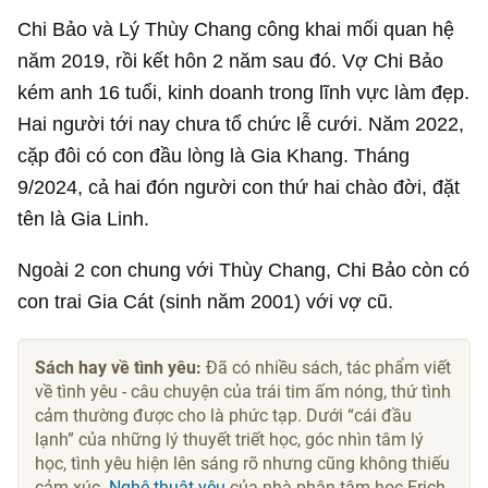
Chi Bảo và Lý Thùy Chang công khai mối quan hệ
năm 2019, rồi kết hôn 2 năm sau đó. Vợ Chi Bảo
kém anh 16 tuổi, kinh doanh trong lĩnh vực làm đẹp.
Hai người tới nay chưa tổ chức lễ cưới. Năm 2022,
cặp đôi có con đầu lòng là Gia Khang. Tháng
9/2024, cả hai đón người con thứ hai chào đời, đặt
tên là Gia Linh.
Ngoài 2 con chung với Thùy Chang, Chi Bảo còn có
con trai Gia Cát (sinh năm 2001) với vợ cũ.
Sách hay về tình yêu:
Đã có nhiều sách, tác phẩm viết
về tình yêu - câu chuyện của trái tim ấm nóng, thứ tình
cảm thường được cho là phức tạp. Dưới “cái đầu
lạnh” của những lý thuyết triết học, góc nhìn tâm lý
học, tình yêu hiện lên sáng rõ nhưng cũng không thiếu
cảm xúc.
Nghệ thuật yêu
của nhà phân tâm học Erich