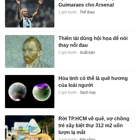
Guimaraes cho Arsenal
1 giờ trước
Thể thao
Thiên tài dùng hội họa để nói
thay nỗi đau
2 giờ trước
Xuất bản
Hỏa tinh có thể là quê hương
của loài người
2 giờ trước
Sách hay
Rời TP.HCM về quê, vợ chồng
trẻ xây biệt thự 312 m2 uốn
lượn lạ mắt
2 giờ trước
Đời sống