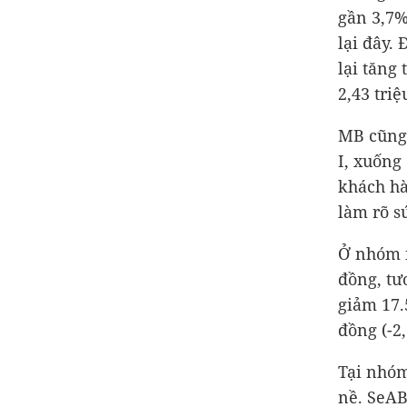
gần 3,7%
lại đây. 
lại tăng
2,43 triệ
MB cũng 
I, xuống
khách hà
làm rõ s
Ở nhóm 
đồng
, t
giảm
17.
đồng
(-2
Tại nhó
nề. SeA