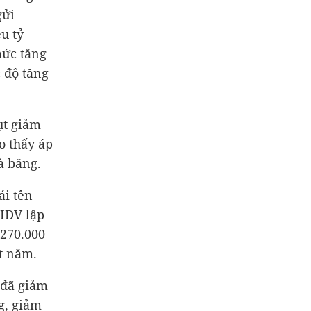
gửi
ệu tỷ
mức tăng
 độ tăng
ụt giảm
o thấy áp
à băng.
ái tên
BIDV lập
270.000
t năm.
 đã giảm
g
, giảm