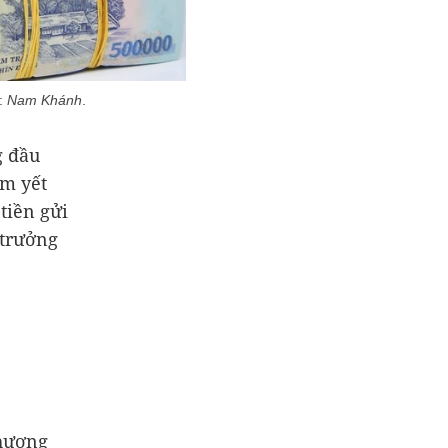
h:
Nam Khánh
.
g đầu
êm yết
tiền gửi
 trưởng
thương