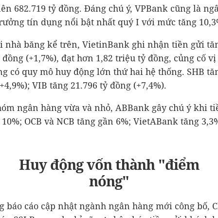
 lên
682.719 tỷ đồng
. Đáng chú ý, VPBank cũng là ng
trưởng tín dụng nổi bật nhất quý I với mức tăng 10,3
i nhà băng kể trên, VietinBank ghi nhận tiền gửi t
ỷ đồng
(+1,7%), đạt hơn
1,82 triệu tỷ đồng
, củng cố vị
g có quy mô huy động lớn thứ hai hệ thống. SHB t
+4,9%); VIB tăng
21.796 tỷ đồng
(+7,4%).
óm ngân hàng vừa và nhỏ, ABBank gây chú ý khi ti
 10%; OCB và NCB tăng gần 6%; VietABank tăng 3,3
Huy động vốn thành "điểm
nóng"
g báo cáo cập nhật ngành ngân hàng mới công bố, 