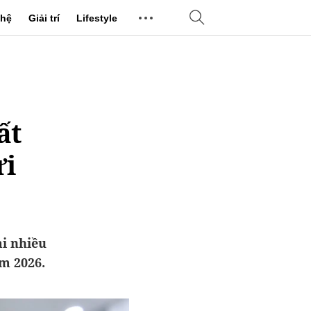
hệ
Giải trí
Lifestyle
ất
ửi
ại nhiều
m 2026.