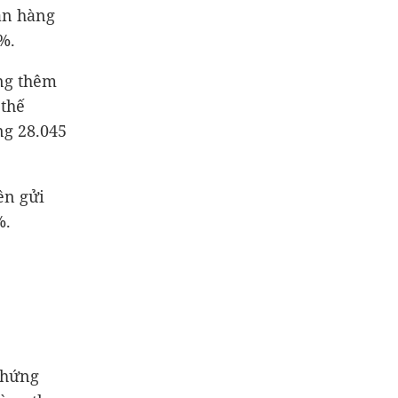
ân hàng
%.
ăng thêm
 thế
ăng
28.045
ền gửi
%.
Chứng