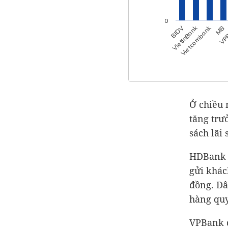
0
VP
Vietcombank
VietinBank
BIDV
MB
Ở chiều 
tăng trư
sách lãi 
HDBank l
gửi khá
đồng
. Đ
hàng qu
VPBank 