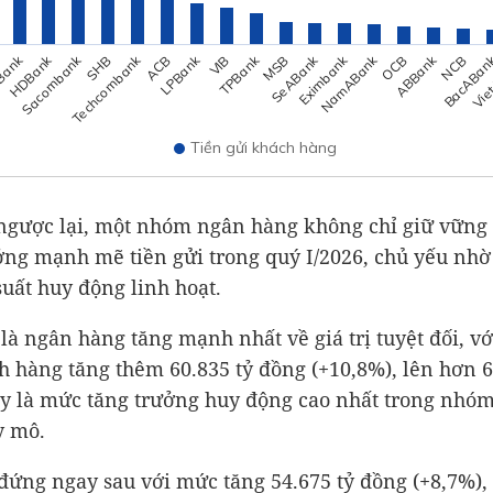
Bank
Vie
TPBank
BacABan
LPBank
ABBank
Techcombank
NamABank
Sacombank
Eximbank
HDBank
SeABank
MSB
VIB
NCB
ACB
OCB
SHB
Tiền gửi khách hàng
ngược lại, một nhóm ngân hàng không chỉ giữ vững
ởng mạnh mẽ tiền gửi trong quý I/2026, chủ yếu nhờ
suất huy động linh hoạt.
à ngân hàng tăng mạnh nhất về giá trị tuyệt đối, vớ
ch hàng tăng thêm
60.835 tỷ đồng
(+10,8%), lên hơn
6
ây là mức tăng trưởng huy động cao nhất trong nhó
y mô.
đứng ngay sau với mức tăng
54.675 tỷ đồng
(+8,7%),