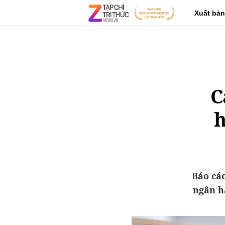
Xuất bản
C
h
Báo cáo
ngân h