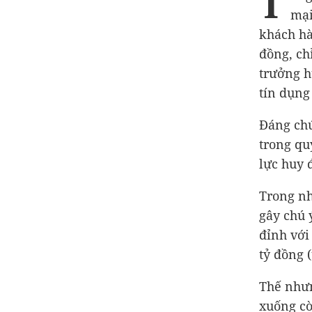
T
mại
khách hà
đồng
, c
trưởng h
tín dụng
Đáng chú
trong qu
lực huy 
Trong nh
gây chú 
đỉnh vớ
tỷ đồng
(
Thế nhưn
xuống c