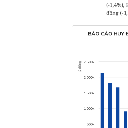
(-1,4%)
đồng
(-3
BÁO CÁO HUY Đ
2 500k
tỷ đồng
2 000k
1 500k
1 000k
500k