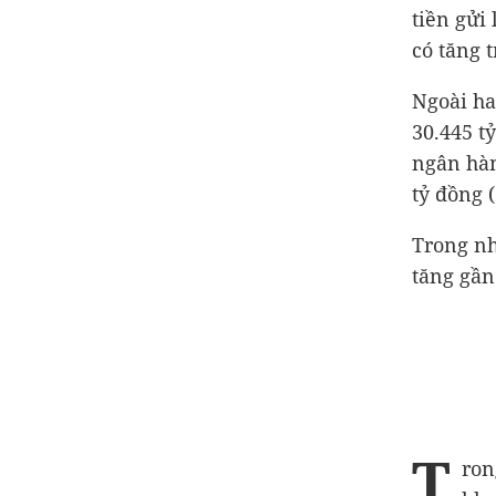
tiền gửi
có tăng 
Ngoài ha
30.445 t
ngân hàn
tỷ đồng
(
Trong nh
tăng gần
T
ron