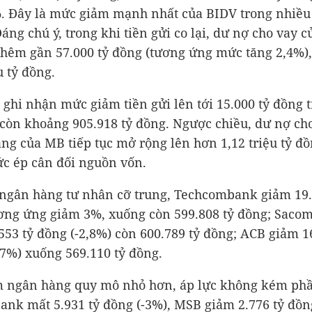
. Đây là mức giảm mạnh nhất của BIDV trong nhiều
Đáng chú ý, trong khi tiền gửi co lại, dư nợ cho vay 
 thêm gần
57.000 tỷ đồng
(tương ứng mức tăng 2,4%),
u tỷ đồng
.
ghi nhận mức giảm tiền gửi lên tới
15.000 tỷ đồng
t
 còn khoảng
905.918 tỷ đồng
. Ngược chiều, dư nợ ch
ng của MB tiếp tục mở rộng lên hơn
1,12 triệu tỷ đ
ức ép cân đối nguồn vốn.
ngân hàng tư nhân cỡ trung, Techcombank giảm
19
ương ứng giảm 3%, xuống còn
599.808 tỷ đồng
; Saco
553 tỷ đồng
(-2,8%) còn
600.789 tỷ đồng
; ACB giảm
1
,7%) xuống
569.110 tỷ đồng
.
m ngân hàng quy mô nhỏ hơn, áp lực không kém ph
Bank mất
5.931 tỷ đồng
(-3%), MSB giảm
2.776 tỷ đồn