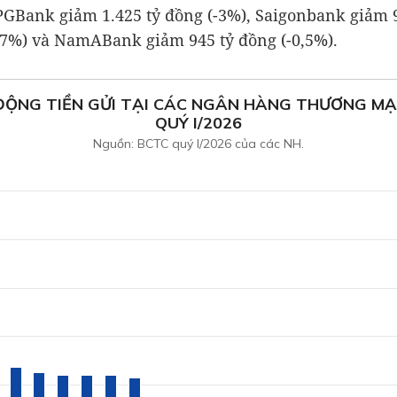
, PGBank giảm
1.425 tỷ đồng
(-3%), Saigonbank giảm
,7%) và NamABank giảm
945 tỷ đồng
(-0,5%).
ỘNG TIỀN GỬI TẠI CÁC NGÂN HÀNG THƯƠNG MẠI
QUÝ I/2026
Nguồn: BCTC quý I/2026 của các NH.