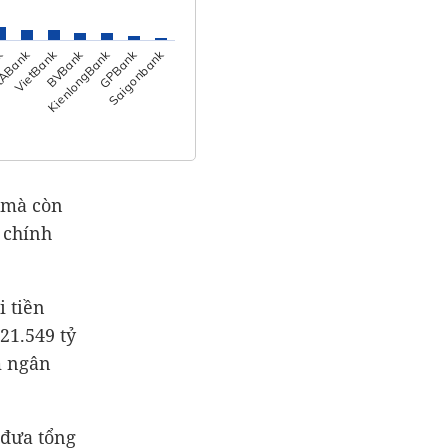
VietBank
tABank
k
Saigonbank
GPBank
KienlongBank
BVBank
 mà còn
 chính
i tiền
21.549 tỷ
m ngân
 đưa tổng