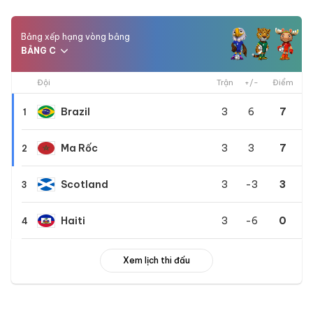
Bảng xếp hạng vòng bảng
BẢNG C
Đội
Trận
+/-
Điểm
Brazil
3
6
7
1
Ma Rốc
3
3
7
2
Scotland
3
-3
3
3
Haiti
3
-6
0
4
Xem lịch thi đấu