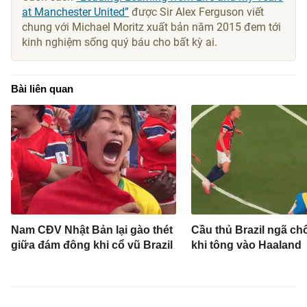
at Manchester United”
được Sir Alex Ferguson viết
chung với Michael Moritz xuất bản năm 2015 đem tới
kinh nghiệm sống quý báu cho bất kỳ ai.
Bài liên quan
Nam CĐV Nhật Bản lại gào thét
Cầu thủ Brazil ngã ch
giữa đám đông khi cổ vũ Brazil
khi tông vào Haaland