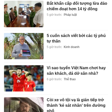
Bắt khẩn cấp đối tượng lừa đảo
chiếm đoạt hơn 14 tỷ đồng
5 giờ trước
Pháp luật
5 cuốn sách viết bởi các tỷ phú
tự thân
5 giờ trước
Kinh doanh
Vì sao tuyển Việt Nam chơi hay
sân khách, đá dở sân nhà?
6 giờ trước
Thể thao
Còi xe vô tội vạ là gián tiếp trở
thành 'kẻ sát nhân' trên đường
phố