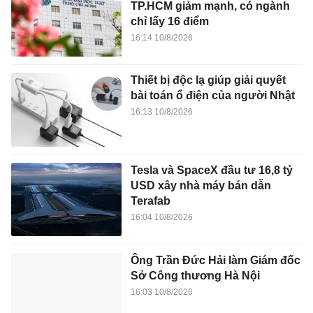
TP.HCM giảm mạnh, có ngành
chỉ lấy 16 điểm
16:14 10/8/2026
Thiết bị độc lạ giúp giải quyết
bài toán ổ điện của người Nhật
16:13 10/8/2026
Tesla và SpaceX đầu tư 16,8 tỷ
USD xây nhà máy bán dẫn
Terafab
16:04 10/8/2026
Ông Trần Đức Hải làm Giám đốc
Sở Công thương Hà Nội
16:03 10/8/2026