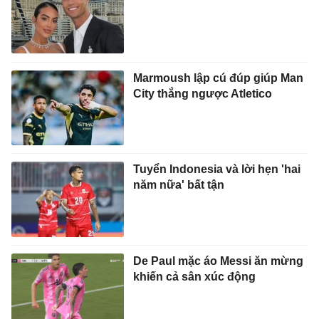
Marmoush lập cú đúp giúp Man
City thắng ngược Atletico
Tuyển Indonesia và lời hẹn 'hai
năm nữa' bất tận
De Paul mặc áo Messi ăn mừng
khiến cả sân xúc động