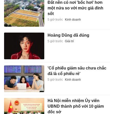
Đất nền có nơi 'bốc hơi' hơn
một nửa so với mức giá đỉnh
sốt
5 giờ trước
Kinh doanh
Hoàng Dũng đã đúng
5 giờ trước
Giải trí
'Cổ phiếu giảm sâu chưa chắc
đã là cổ phiếu rẻ'
5 giờ trước
Kinh doanh
Hà Nội miễn nhiệm Ủy viên
UBND thành phố với 10 giám
đốc sở