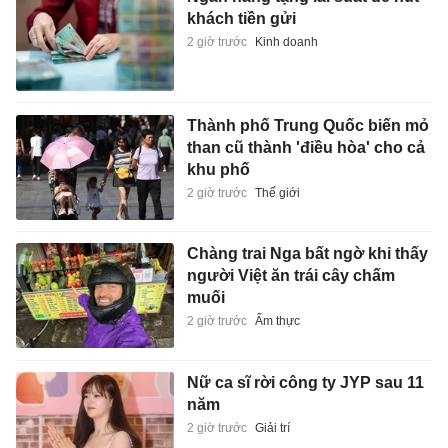
khách tiền gửi
2 giờ trước
Kinh doanh
Thành phố Trung Quốc biến mỏ
than cũ thành 'điều hòa' cho cả
khu phố
2 giờ trước
Thế giới
Chàng trai Nga bất ngờ khi thấy
người Việt ăn trái cây chấm
muối
2 giờ trước
Ẩm thực
Nữ ca sĩ rời công ty JYP sau 11
năm
2 giờ trước
Giải trí