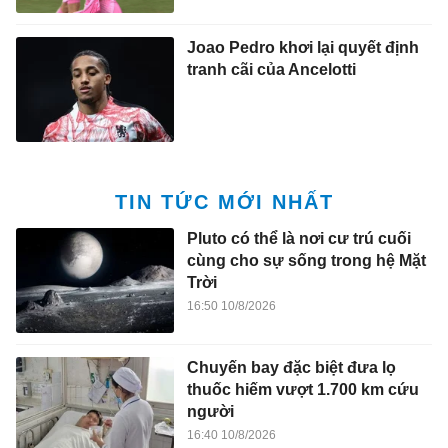
Joao Pedro khơi lại quyết định
tranh cãi của Ancelotti
TIN TỨC MỚI NHẤT
Pluto có thể là nơi cư trú cuối
cùng cho sự sống trong hệ Mặt
Trời
16:50 10/8/2026
Chuyến bay đặc biệt đưa lọ
thuốc hiếm vượt 1.700 km cứu
người
16:40 10/8/2026