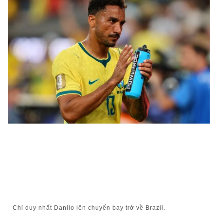
Chỉ duy nhất Danilo lên chuyến bay trở về Brazil.