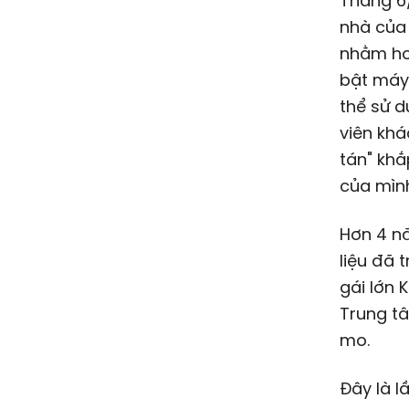
Tháng 6/
nhà của
nhằm hoà
bật máy 
thể sử d
viên khá
tán" khắ
của mìn
Hơn 4 n
liệu đã 
gái lớn 
Trung t
mo.
Đây là l