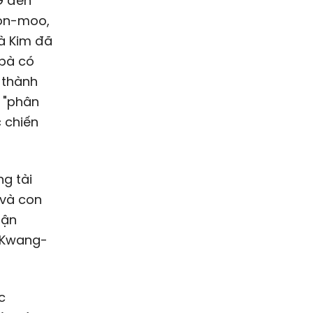
G đến
Bon-moo,
bà Kim đã
 bà có
 thành
n "phân
 chiến
g tài
 và con
uận
 Kwang-
c