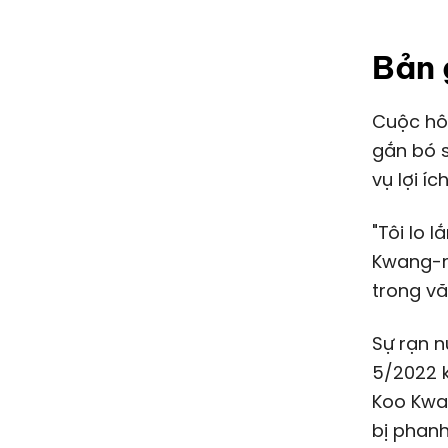
Bản 
Cuộc hôn nhân giữa bà Kim và cựu Chủ tịch LG Corporation vốn
gắn bó 
vụ lợi íc
"Tôi lo 
Kwang-mo
trong vă
Sự rạn 
5/2022 
Koo Kwan
bị phanh