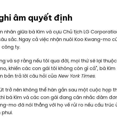
ghi âm quyết định
sâu sắc. Ngay cả việc nhận nuôi Koo Kwang-mo c
h công ty.
lắng và sợ rằng nếu tôi qua đời, mọi thứ sẽ lại thuộc
, khiến các con gái tôi không còn gì cả", bà Kim 
n bản trả lời câu hỏi của
New York Times
.
nứt trở nên không thể hàn gắn sau một cuộc họp t
khi bà Kim và các con gái đang cân nhắc đâm đơn
g-mo đã nói thẳng với họ về rủi ro nếu cấu trúc 
 phui.