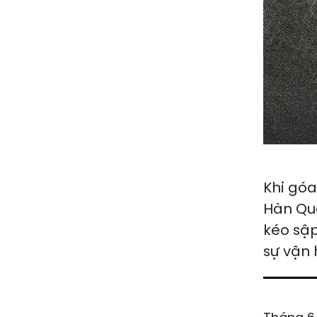
Khi góa
Hàn Quố
kéo sậ
sự vận 