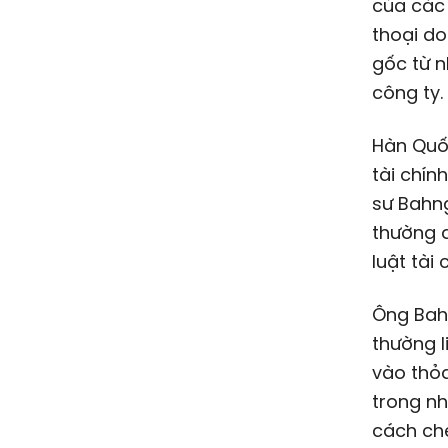
của các 
thoại do
gốc từ n
công ty.
Hàn Quốc
tài chín
sư Bahng
thường đ
luật tài 
Ông Bahn
thường l
vào thỏa
trong nh
cách che