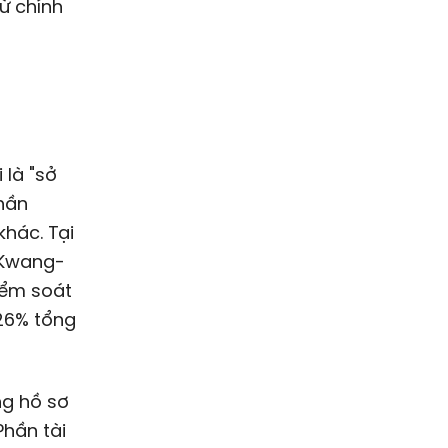
ừ chính
phần
hác. Tại
 Kwang-
iểm soát
26% tổng
ng hồ sơ
 Phần tài