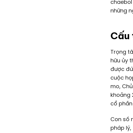
chaebol 
những ng
Cấu 
Trọng tâm của tranh chấp là một loại thỏa thuận được gọi là "sở
hữu ủy t
được đứn
cuộc họ
mo, Chủ 
khoảng 
cổ phần 
Con số 
pháp lý,