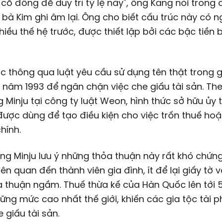
cổ đông để duy trì tỷ lệ này", ông Kang nói trong 
 bà Kim ghi âm lại. Ông cho biết cấu trúc này có 
hiều thế hệ trước, được thiết lập bởi các bậc tiền 
 thông qua luật yêu cầu sử dụng tên thật trong g
h năm 1993 để ngăn chặn việc che giấu tài sản. The
 Minju tại công ty luật Weon, hình thức sở hữu ủy 
ược dùng để tạo điều kiện cho việc trốn thuế hoặ
chính.
g Minju lưu ý những thỏa thuận này rất khó chứng
iên quan đến thành viên gia đình, ít để lại giấy tờ 
 thuận ngầm. Thuế thừa kế của Hàn Quốc lên tới 
ững mức cao nhất thế giới, khiến các gia tộc tài ph
 giấu tài sản.