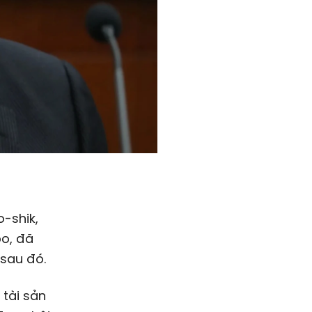
o-shik,
oo, đã
 sau đó.
 tài sản