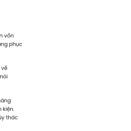
ũng phục
 về
nói
háng
 kiện.
ủy thác