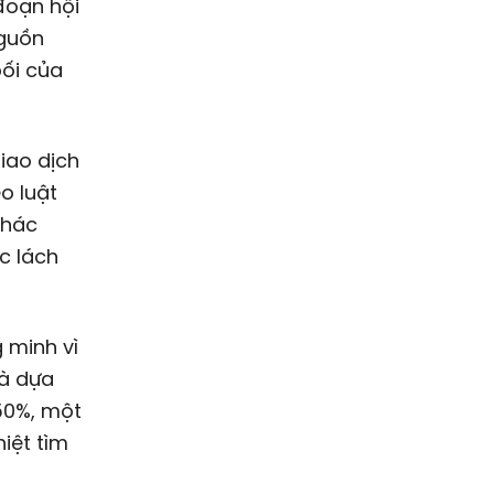
đoạn hội
nguồn
bối của
iao dịch
o luật
thác
c lách
 minh vì
và dựa
50%, một
iệt tìm