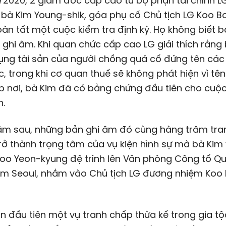
2020, 2 giám đốc cấp cao từ bộ phận tài chính L
 bà Kim Young-shik, góa phụ cố Chủ tịch LG Koo 
n tất một cuộc kiểm tra định kỳ. Họ không biết 
ghi âm. Khi quan chức cấp cao LG giải thích rằng
ụng tài sản của người chồng quá cố đứng tên các
c, trong khi cơ quan thuế sẽ không phát hiện vì tê
p nơi, bà Kim đã có bằng chứng đầu tiên cho cuộc
h.
ăm sau, những bản ghi âm đó cùng hàng trăm tran
trở thành trọng tâm của vụ kiện hình sự mà bà Kim
Koo Yeon-kyung đệ trình lên Văn phòng Công tố Q
âm Seoul, nhắm vào Chủ tịch LG đương nhiệm Koo
ần đầu tiên một vụ tranh chấp thừa kế trong gia tộ