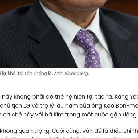
ại khối tài sản khổng lồ. Ảnh:
Bloomberg
.
 này không phải do thế hệ hiện tại tạo ra. Kang Yo
chủ tịch LG và trợ lý lâu năm của ông Koo Bon-m
ch cơ chế này với bà Kim trong một cuộc gặp riêng
 không quan trọng. Cuối cùng, vấn đề là điều chỉnh