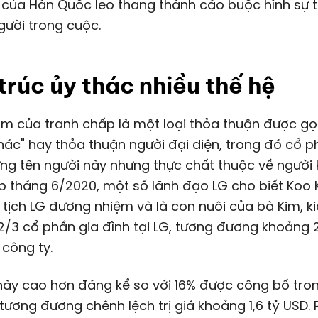
của Hàn Quốc leo thang thành cáo buộc hình sự t
ười trong cuộc.
trúc ủy thác nhiều thế hệ
hác" hay thỏa thuận người đại diện, trong đó cổ 
g tên người này nhưng thực chất thuộc về người k
p tháng 6/2020, một số lãnh đạo LG cho biết Koo
tịch LG đương nhiệm và là con nuôi của bà Kim, k
2/3 cổ phần gia đình tại LG, tương đương khoảng 
công ty.
này cao hơn đáng kể so với 16% được công bố tro
 tương đương chênh lệch trị giá khoảng
1,6 tỷ USD
.