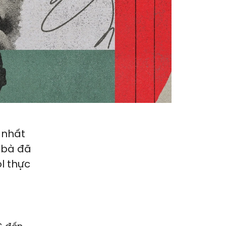
 nhất
 bà đã
l thực