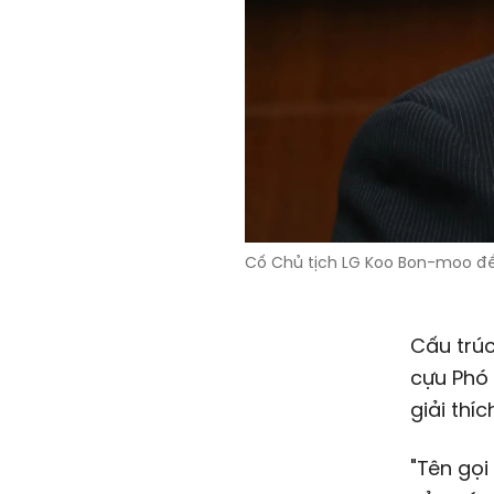
Cố Chủ tịch LG Koo Bon-moo để l
Cấu trúc
cựu Phó 
giải thí
"Tên gọi