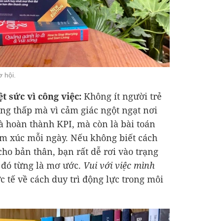
ơ hội.
t sức vì công việc:
Không ít người trẻ
ơng thấp mà vì cảm giác ngột ngạt nơi
là hoàn thành KPI, mà còn là bài toán
ảm xúc mỗi ngày. Nếu không biết cách
cho bản thân, bạn rất dễ rơi vào trạng
c đó từng là mơ ước.
Vui với việc mình
 tế về cách duy trì động lực trong môi