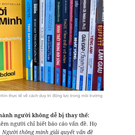
ìn thực tế về cách duy trì động lực trong môi trường
thành người không dễ bị thay thế:
êm người chỉ biết báo cáo vấn đề. Họ
.
Người thông minh giải quyết vấn đề