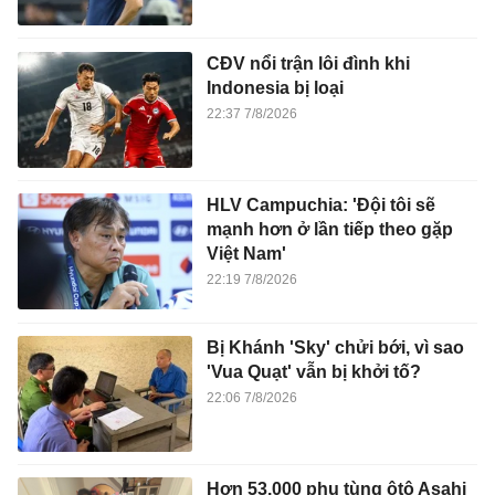
CĐV nổi trận lôi đình khi
Indonesia bị loại
22:37 7/8/2026
HLV Campuchia: 'Đội tôi sẽ
mạnh hơn ở lần tiếp theo gặp
Việt Nam'
22:19 7/8/2026
Bị Khánh 'Sky' chửi bới, vì sao
'Vua Quạt' vẫn bị khởi tố?
22:06 7/8/2026
Hơn 53.000 phụ tùng ôtô Asahi