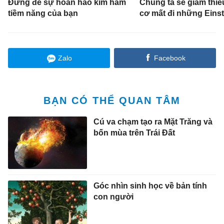
Đừng để sự hoàn hảo kìm hãm
Chúng ta sẽ giảm thi
tiềm năng của bạn
cơ mất đi những Einst
Zalo
Facebook
BẠN CÓ THỂ QUAN TÂM
Cú va chạm tạo ra Mặt Trăng và
bốn mùa trên Trái Đất
Góc nhìn sinh học về bản tính
con người