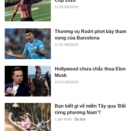
Cup 2026
11:00 8/8/2026
Thương vụ Rodri phơi bày tham
vọng của Barcelona
11:00 8/8/2026
Hollywood chưa chắc thua Elon
Musk
10:54 8/8/2026
Bạn biết gì về miền Tây qua 'Đất
rừng phương Nam'?
1 giờ trước
Du lịch