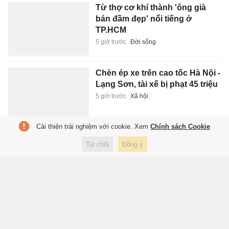
Từ thợ cơ khí thành 'ông già
bán đầm đẹp' nổi tiếng ở
TP.HCM
5 giờ trước
Đời sống
Chèn ép xe trên cao tốc Hà Nội -
Lạng Sơn, tài xế bị phạt 45 triệu
5 giờ trước
Xã hội
Cải thiện trải nghiệm với cookie. Xem
Chính sách Cookie
Trưng bày sách, báo, ảnh khắc
Từ chối
Đồng ý
họa chân dung chiến sĩ Công
an Thủ đô
5 giờ trước
Xuất bản
Sinh viên hợp tác BMW làm ôtô
điện không cần sạc
6 giờ trước
Xe