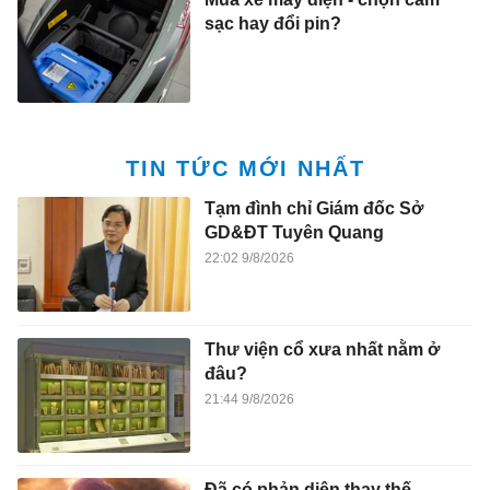
sạc hay đổi pin?
TIN TỨC MỚI NHẤT
Tạm đình chỉ Giám đốc Sở
GD&ĐT Tuyên Quang
22:02 9/8/2026
Thư viện cổ xưa nhất nằm ở
đâu?
21:44 9/8/2026
Đã có phản diện thay thế