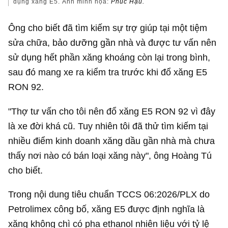
dụng xăng E5. Ảnh minh họa:
Phúc Hậu.
Ông cho biết đã tìm kiếm sự trợ giúp tại một tiệm
sửa chữa, bảo dưỡng gần nhà và được tư vấn nên
sử dụng hết phần xăng khoáng còn lại trong bình,
sau đó mang xe ra kiểm tra trước khi đổ xăng E5
RON 92.
"Thợ tư vấn cho tôi nên đổ xăng E5 RON 92 vì đây
là xe đời khá cũ. Tuy nhiên tôi đã thử tìm kiếm tại
nhiều điểm kinh doanh xăng dầu gần nhà mà chưa
thấy nơi nào có bán loại xăng này", ông Hoàng Tú
cho biết.
Trong nội dung tiêu chuẩn TCCS 06:2026/PLX do
Petrolimex công bố, xăng E5 được định nghĩa là
xăng không chì có pha ethanol nhiên liệu với tỷ lệ