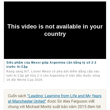
Siêu phẩm của Messi giúp Argentina cân bằng tỷ số 2-2
trước Ai Cập
Rạng sáng 8/7, Lionel Messi có pha dứt điểm đẳng cấp vào
lưới Ai Cập gỡ hòa 2-2 cho Argentina ở trận đấu thuộc vòng
16 đội World Cup 2026.
Cuốn sách
“Leading: Learning from Life and My Years
at Manchester United”
được Sir Alex Ferguson viết
chung với Michael Moritz xuất bản năm 2015 đem tới