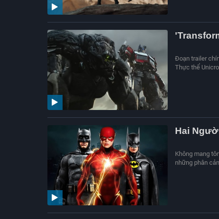
'Transfor
Đoạn trailer ch
Thực thể Unicron
Hai Người
Không mang tông
những phân cảnh