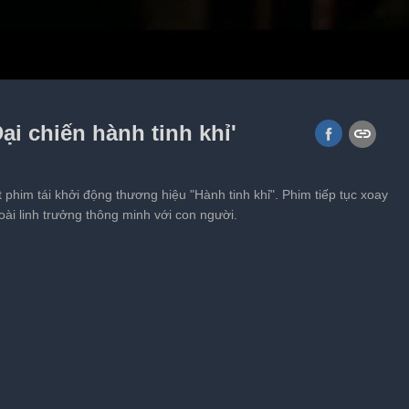
 hỏa lao vực ấn tượng trong
 7'
ại chiến hành tinh khỉ'
t phim tái khởi động thương hiệu "Hành tinh khỉ". Phim tiếp tục xoay
oài linh trưởng thông minh với con người.