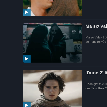
Ma sơ Val
Ma sơ Valak trở 
sơ Irene rơi vào
'Dune 2' l
Đoạn giới thiệu 
của Timothée Ch