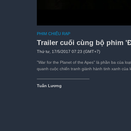
Hậu trường cảnh tàu
PHIM CHIẾU RẠP
'Mission: Impossible
Trailer cuối cùng bộ phim 'Đ
Tiếp theo sau:
s
Thứ tư, 17/5/2017 07:23 (GMT+7)
"War for the Planet of the Apes" là phần ba của loạ
quanh cuộc chiến tranh giành hành tinh xanh của l
Tuấn Lương