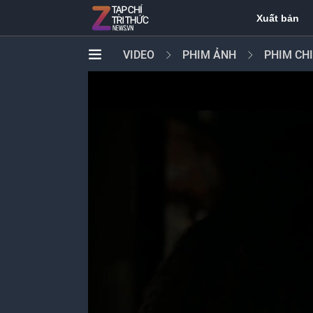
Xuất bản
VIDEO
PHIM ẢNH
PHIM CH