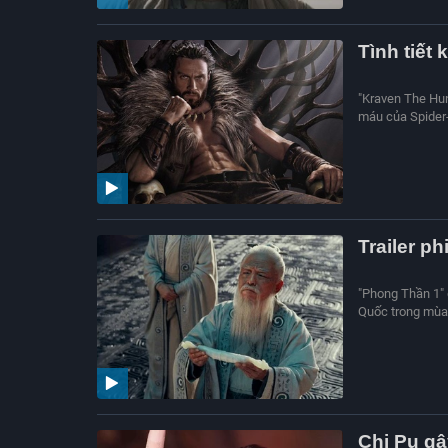
Tình tiết 
"Kraven The Hun
máu của Spider
Trailer p
"Phong Thần 1" 
Quốc trong mùa
Chi Pu gâ