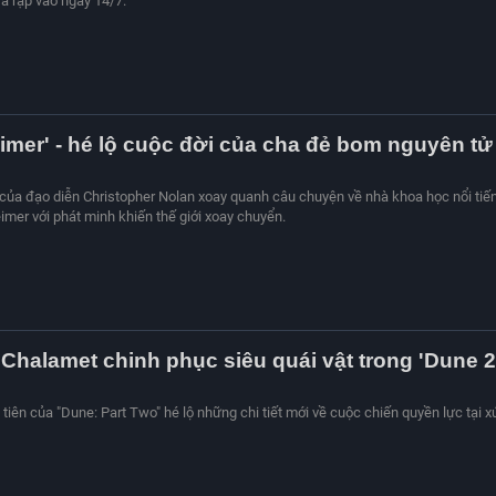
ra rạp vào ngày 14/7.
mer' - hé lộ cuộc đời của cha đẻ bom nguyên tử
của đạo diễn Christopher Nolan xoay quanh câu chuyện về nhà khoa học nổi tiế
mer với phát minh khiến thế giới xoay chuyển.
Chalamet chinh phục siêu quái vật trong 'Dune 2
 tiên của "Dune: Part Two" hé lộ những chi tiết mới về cuộc chiến quyền lực tại x