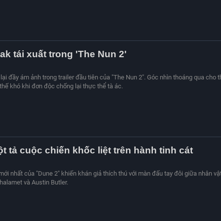
ak tái xuất trong 'The Nun 2'
lại đầy ám ảnh trong trailer đầu tiên của "The Nun 2". Góc nhìn thoáng qua cho 
 thế khó khi đơn độc chống lại thực thể tà ác.
ột tả cuộc chiến khốc liệt trên hành tinh cát
mới nhất của "Dune 2" khiến khán giả thích thú với màn đấu tay đôi giữa nhân vậ
alamet và Austin Butler.