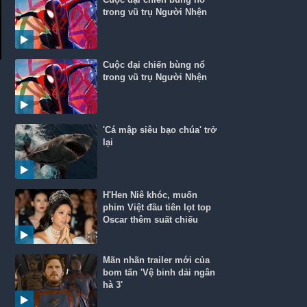
trong vũ trụ Người Nhện
Cuộc đại chiến bùng nổ
trong vũ trụ Người Nhện
'Cá mập siêu bạo chúa' trở
lại
H'Hen Niê khóc, muốn
phim Việt đầu tiên lọt top
Oscar thêm suất chiếu
Mãn nhãn trailer mới của
bom tấn 'Vệ binh dải ngân
hà 3'