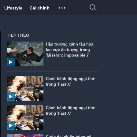
Lifestyle
Cải chính
TIẾP THEO
Hậu trường cảnh tàu hỏa
lao vực ấn tượng trong
'Mission: Impossible 7'
Cảnh hành động ngạt thở
trong 'Fast X'
Cảnh hành động ngạt thở
trong 'Fast X'
Cuộc đại chiến bùng nổ