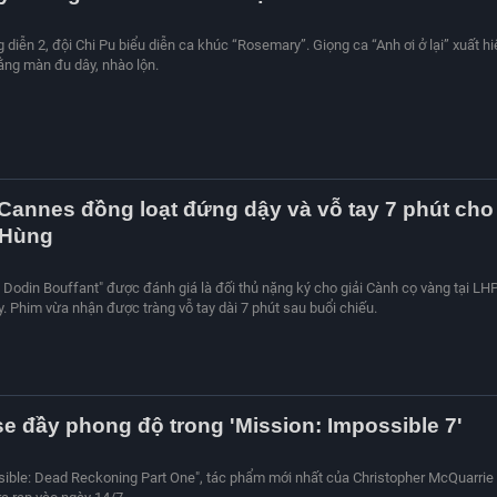
diễn 2, đội Chi Pu biểu diễn ca khúc “Rosemary”. Giọng ca “Anh ơi ở lại” xuất hi
ằng màn đu dây, nhào lộn.
Cannes đồng loạt đứng dậy và vỗ tay 7 phút cho
 Hùng
 Dodin Bouffant" được đánh giá là đối thủ nặng ký cho giải Cành cọ vàng tại LH
 Phim vừa nhận được tràng vỗ tay dài 7 phút sau buổi chiếu.
e đầy phong độ trong 'Mission: Impossible 7'
ible: Dead Reckoning Part One", tác phẩm mới nhất của Christopher McQuarrie