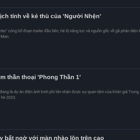
kịch tính về kẻ thù của 'Người Nhện'
ter" công bố đoạn trailer đầu tiên, hé lộ năng lực và nguồn gốc về gã phản diện 
-Man.
him thần thoại 'Phong Thần 1'
đang là dự án điện ảnh kinh phí lớn nhận được sự quan tâm của khán giả Trung
 hè 2023.
y bất ngờ với màn nhào lộn trên cao