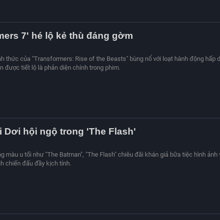
mers 7' hé lộ kẻ thù đáng gờm
ính thức của "Transformers: Rise of the Beasts" bùng nổ với loạt hành động hấp 
 được tiết lộ là phản diện chính trong phim.
 Dơi hội ngộ trong 'The Flash'
 màu u tối như "The Batman", "The Flash" chiêu đãi khán giả bữa tiệc hình ảnh 
 chiến đấu đầy kịch tính.