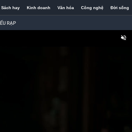
Sách hay
Kinh doanh
Văn hóa
Công nghệ
Đời sống
IẾU RẠP